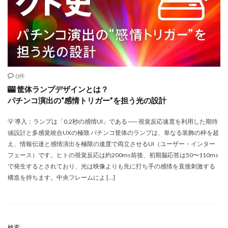
パチンコ法規
パチンコ流通
パチンコ流通構造
パチンコ演出
パチンコ演出論
パチンコ物理
パチンコ理論
パチンコ産業
パチンコ産業史
パチンコ用語
パチンコ用語辞典
パチンコ相場
パチンコ確率
パチンコ経済史
パチンコ規制
0件
パチンコ解析
パチンコ貿易
パチンコ開発
🎰 筐体ランプデザインとは？
パチンコ革命
バックライト
バトルリーチ
パチンコ演出の“感情トリガー”を担う光の設計
ハナビ
パネル構造
ハプティクス
ハマり台
💡 導入：ランプは「0.2秒の感情UI」である ── 視覚反応速度を利用した期待
ハンドルスイッチ
ハンドル式
ハンドル操作
値設計と多感覚統合UXの極致 パチンコ筐体のランプは、単なる装飾の枠を超
ハンドル構造
ヒートシンク
ヒキ弱
ヒキ強
え、情報伝達と感情演出を極限の速度で両立させるUI（ユーザー・インター
フェース）です。ヒトの視覚反応は約200ms前後、初期脳応答は50〜110ms
ビジネス戦略
ビスティ
ビタ押し
で発生するとされており、光は映像よりも先に打ち手の感情を直接刺激する
ビッグシューター
ヒンジ機構
ピンタンブラー
構造を持ちます。中央フレームによ […]
ファンファーレ演出
フィードバック
フィードバック制御
フィーバー
フィーバーシリーズ
フェイク先読み
検索