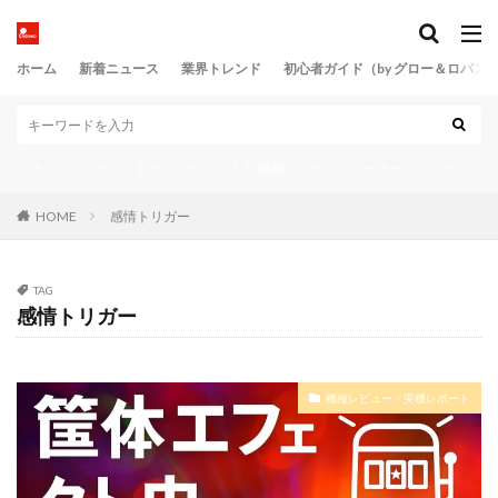
パチスロ用語
パチスロ統計
パチスロ資金管理
パチンコ
パチンコ 仕組み
パチンコ 換金
ホーム
新着ニュース
業界トレンド
初心者ガイド（by グロー＆ロバス
パチンコRUSH
パチンコUX
パチンコデザイン
パチンコデビュー
パチンコの仕組み
パチンコの進化
パチンコファン向け記事
パチンコ
パチンコ 新台
パチンコ 人気機種
パチンコ メーカー別
パチンコ 
パチンコマナー
パチンコ不正
パチンコ価格
パチンコ入門
パチンコ再生
パチンコ分析
HOME
感情トリガー
パチンコ初心者
パチンコ台の重さ
パチンコ史
パチンコ基礎
パチンコ基礎知識
パチンコ市場
TAG
パチンコ市場分析
パチンコ心理
パチンコ心理学
感情トリガー
パチンコ心理設計
パチンコ思考法
パチンコ技術
パチンコ技術史
パチンコ文化
パチンコ文化史
機種レビュー・実機レポート
パチンコ業界
パチンコ業界2025
パチンコ業界分析
パチンコ業界戦略
パチンコ業界統計
パチンコ業者
パチンコ構造
パチンコ歴史
パチンコ法令