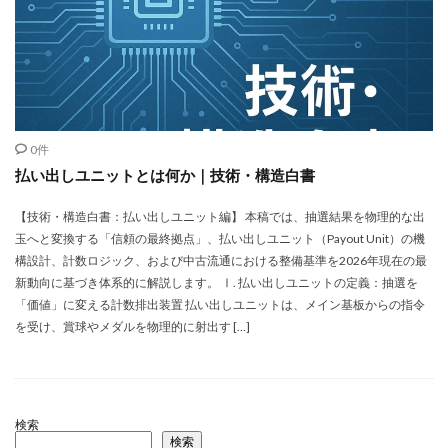
パチンコ構造
パチンコ歴史
パチンコ法令
パチンコ法規
パチンコ流通
パチンコ流通構造
パチンコ演出
パチンコ演出論
パチンコ物理
パチンコ理論
パチンコ産業
パチンコ産業史
パチンコ用語
パチンコ用語辞典
パチンコ相場
0件
払い出しユニットとは何か｜技術・構造白書
パチンコ確率
パチンコ経済史
パチンコ規制
パチンコ解析
パチンコ貿易
パチンコ開発
【技術・構造白書：払い出しユニット編】 本稿では、抽選結果を物理的な出
パチンコ革命
バックライト
バトルリーチ
玉へと変換する「信頼の最終拠点」、払い出しユニット（Payout Unit）の機
構設計、計数ロジック、および中古流通における整備基準を2026年現在の最
ハナビ
パネル構造
ハプティクス
ハマり台
新動向に基づき体系的に解説します。 Ⅰ. 払い出しユニットの定義：抽選を
ハンドルスイッチ
ハンドル式
ハンドル操作
「価値」に変える計数排出装置 払い出しユニットは、メイン基板からの指令
ハンドル構造
ヒートシンク
ヒキ弱
ヒキ強
を受け、賞球やメダルを物理的に射出す […]
ビジネス戦略
ビスティ
ビタ押し
ビッグシューター
ヒンジ機構
ピンタンブラー
ファンファーレ演出
フィードバック
検索
検索
フィードバック制御
フィーバー