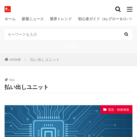
パチスロ構造白書
パチスロ歴史
パチスロ理論
パチスロ用語
パチスロ統計
パチスロ資金管理
ホーム
新着ニュース
業界トレンド
初心者ガイド（by グロー＆ロバス
パチンコ
パチンコ 仕組み
パチンコ 換金
パチンコRUSH
パチンコUX
パチンコデザイン
パチンコデビュー
パチンコの仕組み
パチンコ
パチンコ 新台
パチンコ 人気機種
パチンコ メーカー別
パチンコ 
パチンコの進化
パチンコファン向け記事
HOME
払い出しユニット
パチンコマナー
パチンコ不正
パチンコ価格
パチンコ入門
パチンコ再生
パチンコ分析
TAG
パチンコ初心者
パチンコ台の重さ
パチンコ史
払い出しユニット
パチンコ基礎
パチンコ基礎知識
パチンコ市場
パチンコ市場分析
パチンコ心理
パチンコ心理学
パチンコ心理設計
パチンコ思考法
パチンコ技術
電装・制御基板
パチンコ技術史
パチンコ文化
パチンコ文化史
パチンコ業界
パチンコ業界2025
パチンコ業界分析
パチンコ業界戦略
パチンコ業界統計
パチンコ業者