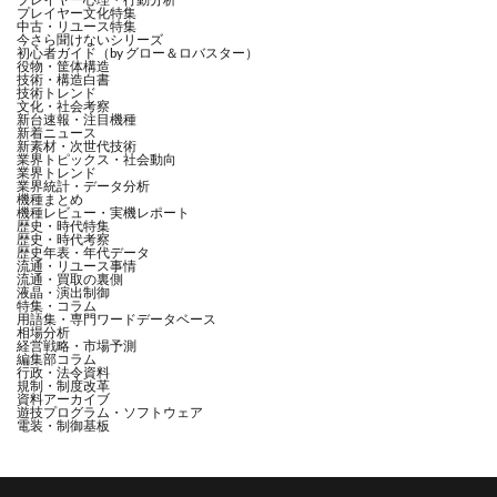
プレイヤー文化特集
中古・リユース特集
ホール設置確認
ホール調整
ホール運営
今さら聞けないシリーズ
初心者ガイド（by グロー＆ロバスター）
ホール選び
ポイント還元率
ボタンバイブ
役物・筐体構造
技術・構造白書
技術トレンド
ボタン基板
ボタン演出
ホッパー
文化・社会考察
新台速報・注目機種
ホッパーセンサー
ホッパーモーター
ホッパー回路
新着ニュース
新素材・次世代技術
業界トピックス・社会動向
ポリカーボネート
ホルコン
ホルコン制御
業界トレンド
業界統計・データ分析
マイコン制御
マイスロ
マスロ
マナー
機種まとめ
機種レビュー・実機レポート
歴史・時代特集
ミキシング
ミドル
ミドルスペック
歴史・時代考察
歴史年表・年代データ
ミドルタイプ
ミドル機
メーカー
流通・リユース事情
流通・買取の裏側
液晶・演出制御
メーカー分析
メーカー哲学
メーカー対応
特集・コラム
用語集・専門ワードデータベース
メーカー比較
メーカー申請
メインプログラム
相場分析
経営戦略・市場予測
編集部コラム
メイン制御
メイン制御ROM
メイン制御基板
行政・法令資料
規制・制度改革
メイン基板
メカ設計
メダルホッパー
資料アーカイブ
遊技プログラム・ソフトウェア
電装・制御基板
メダル投入
メダル検知
メダル識別
メダル貸し
メッキ処理
メモリチェック