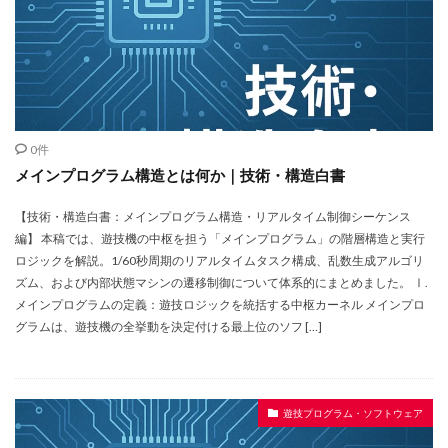
整備基準
文化
文化・社会
文化アーカイブ
文化輸出
新台卸
新基準機
新技術
施行規則
日工組
日本の娯楽史
日本遊技機工業会
日遊協
日遊協データ
早当たり
映像制御
映像演出
昭和
0件
昭和パチンコ
昭和ホール
昭和初期
メインプログラム構造とは何か｜技術・構造白書
昭和娯楽史
時短
時間帯
時間的緊張
【技術・構造白書：メインプログラム構造・リアルタイム制御シーケンス
時間設計
普図制御
普図抽選
景品
編】 本稿では、遊技機の中枢を担う「メインプログラム」の階層構造と実行
景品交換
景品交換率
景品示唆
更新手続き
ロジックを解説。1/60秒周期のリアルタイムタスク構成、乱数生成アルゴリ
ズム、および内部状態マシンの遷移制御について体系的にまとめました。 Ⅰ.
書類管理
最強の勝ち方
有利区間
メインプログラムの定義：遊技ロジックを統括する中枢カーネル メインプロ
有利区間ランプ
朝イチ
朝イチランプ
グラムは、遊技機の全挙動を決定付ける最上位のソフ […]
朝イチ判別
朝イチ立ち回り
期待の過程
期待値
期待値思考
期待値稼働
期待値管理
木材保持力
未来への咆哮
材料技術
遊技プログラム・ソフトウェア
条件付き確率
条例
東日本
枚数管理