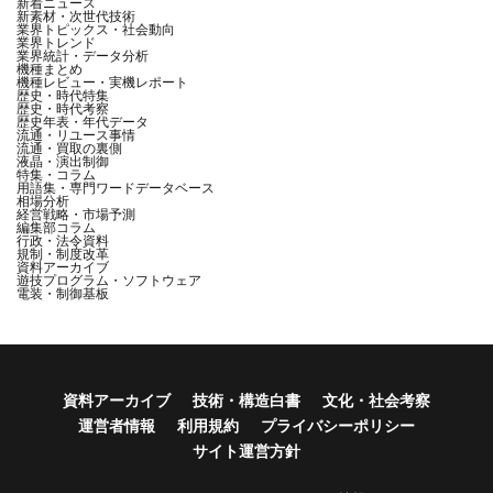
新着ニュース
釘師
釘打ち
釘打ちテンション
釘設計
新素材・次世代技術
業界トピックス・社会動向
釘読み
釘調整
釘配置
錯覚心理
業界トレンド
業界統計・データ分析
機種まとめ
鍵シリンダー
閉店チェック
閉店取り切れず
機種レビュー・実機レポート
歴史・時代特集
開閉ユニット
防塵構造
防振素材
防振設計
歴史・時代考察
歴史年表・年代データ
流通・リユース事情
防犯設計
防錆処理
防音設計
隠れ当たり
流通・買取の裏側
液晶・演出制御
隠れ演出
集団稼働
雑所得
電サポ
特集・コラム
用語集・専門ワードデータベース
相場分析
電サポ回転数
電サポ抜け
電チュー
経営戦略・市場予測
編集部コラム
電チュー拾い率
電力
電動ハンドル
行政・法令資料
規制・制度改革
資料アーカイブ
電動ユニット
電動化
電動発射
電圧制御
遊技プログラム・ソフトウェア
電装・制御基板
電圧降下
電子ロック
電子制御PCB
電子認証
電波干渉説
電波法
電流制御
電流遮断リレー
電源トランス
電源ヒューズ
電源ユニット
資料アーカイブ
技術・構造白書
文化・社会考察
電源ライン
電磁ソレノイド
電装ユニット
運営者情報
利用規約
プライバシーポリシー
電装冷却
電装制御
電装基板
電装安全
サイト運営方針
電装技術
電装構造
電装設計
電装部品