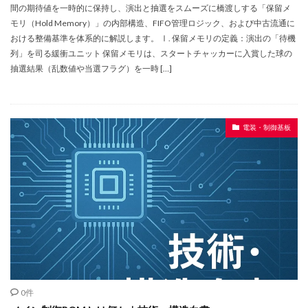
間の期待値を一時的に保持し、演出と抽選をスムーズに橋渡しする「保留メ
終了画面
終日勝負
組立工程
経営分析
モリ（Hold Memory）」の内部構造、FIFO管理ロジック、および中古流通に
おける整備基準を体系的に解説します。 Ⅰ. 保留メモリの定義：演出の「待機
経営効率
経営戦略
経営統計
経済期待値
列」を司る緩衝ユニット 保留メモリは、スタートチャッカーに入賞した球の
経産省
経験知
統計
統計学
統計思考
抽選結果（乱数値や当選フラグ）を一時 […]
統計管理
統計解析
統計錯覚
絶縁構造
絶縁設計
継続抽選
継続率
継続率81％
継続率93%
総括
締結トルク
美学
電装・制御基板
群予告
羽根モノ
羽根役物
羽根構造
羽根物
習慣化
耐久構造
耐久試験
耐振構造
耐熱設計
聴覚デザイン
聴覚心理
聴覚演出
職人文化
職業打ち
脳科学
自主回収制度
自主規制
自動払い出し機構
自己正当化傾向
自我枯渇
花の慶次
花満開
落下構造
藤商事
虚偽表示
虹フラッシュ
行動心理学
行動経済学
行政処分
行政協調
0件
行政手続き
行政指導
行政指導文書
行政監査