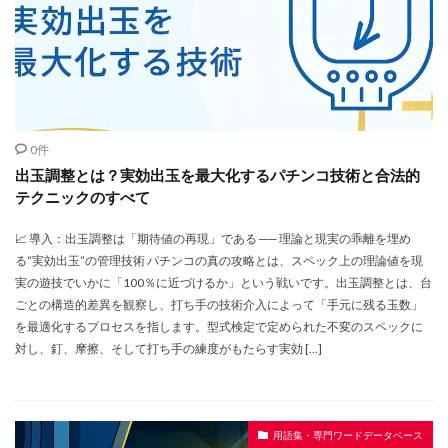
大都技研
大須
天井
天井時短
天井狙い
天国モード
天国ループ
奇跡の瞬間
子役確率
学び方
学習システム
安全制御
安全回路
安全性
安全規格
安全設計
安定支持
安定稼働
定額法
実写演出
実効出玉
0件
実効性能
実戦テクニック
実戦理論
出玉調整とは？実効出玉を最大化するパチンコ技術と合法的
実機レポート
実機改造禁止
実測出率
テクニックのすべて
実質ボーダー
実践データノート
客層変化
📈 導入：出玉調整は「期待値の再現」である ── 理論と現実の乖離を埋め
宵越し
宵越し狙い
家スロ
家パチ
る“実効出玉”の管理技術 パチンコの真の攻略とは、スペック上の理論値を現
家パチ設置
寄り釘
寝かせ
寝かせ調整
実の遊技でいかに「100％に近づけるか」という戦いです。出玉調整とは、台
ごとの構造的差異を観察し、打ち手の技術介入によって「手元に残る玉数」
封印
封印検査
封印番号
封印確認
専業
を最適化するプロセスを指します。型式検定で定められた不変のスペックに
専門ホール
射幸心
射幸性
射幸性基準
対し、釘、摩擦、そして打ち手の練度がもたらす実効 […]
射幸性抑制
導光板
導光板演出技術
導光設計
導通検査
導電体パネル
小当たり
小当たりRUSH
小役カウント
小役確率
届出
用語集・専門ワードデータベース