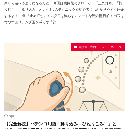
楽しく遊べるようになるんだ。 今回は案内役のグローが、「止め打ち」「捻
抽選
抽選ロジック
抽選制御
抽選構造
り打ち」「捻り込み」という3つのテクニックを初心者にもわかりやすく紹介
抽選機構
抽選確率
抽選結果同期
するよ！ — 🛑 『止め打ち』：ムダ玉を減らすスマートな節約術 目的： 出玉を
増やすより、ムダ玉を減らす「節 […]
持ちメダル比率
持ち物
持ち玉
持続可能性
指導
指導措置
振動対策
据え置き
据え置きリセット判別
据え置き台
捻り打ち
用語集・専門ワードデータベース
捻り込み
掛け持ち
掲示制度
換金ギャップ
換金レート
換金率
損失回避
撤去スケジュール
撤去報告
撤去義務
撤退
改正対応
改造台
改造機
改造禁止
改造防止
改造防止措置
攻略まとめ
攻略理論
放出日
放熱技術
放熱板
放熱構造
放熱設計
政策
教材
教育制度
整備品質
整備基準
文化
文化・社会
文化アーカイブ
0件
文化輸出
新台卸
新基準機
新技術
【完全解説】パチンコ用語「捻り込み（ひねりこみ）」と
施行規則
日工組
日本の娯楽史