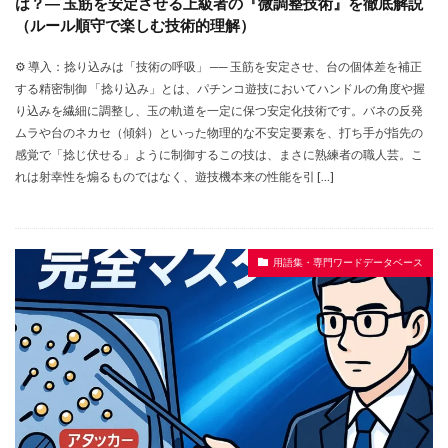
は？― 玉筋を安定させる上級者の『微調整技術』を徹底解説
日本遊技機工業会
日遊協
日遊協データ
（ルール順守で楽しむ技術的理解）
早当たり
映像制御
映像演出
昭和
⚙️ 導入：捻り込みは「技術の呼吸」 ── 玉筋を安定させ、台の個体差を補正
昭和パチンコ
昭和ホール
昭和初期
する精密制御 「捻り込み」とは、パチンコ遊技においてハンドルの角度や握
昭和娯楽史
時短
時間帯
時間的緊張
り込みを繊細に調整し、玉の軌道を一定に保つ安定化技術です。バネの反発
ムラや台のネカセ（傾斜）といった物理的な不安定要素を、打ち手が指先の
時間設計
普図制御
普図抽選
景品
感覚で「捻じ伏せる」ように制御するこの技は、まさに熟練者の職人芸。こ
景品交換
景品交換率
景品示唆
更新手続き
れは射幸性を煽るものではなく、遊技機本来の性能を引 […]
書類管理
最強の勝ち方
有利区間
有利区間ランプ
朝イチ
朝イチランプ
朝イチ判別
朝イチ立ち回り
期待の過程
用語集・専門ワードデータベース
期待値
期待値思考
期待値稼働
期待値管理
木材保持力
未来への咆哮
材料技術
条件付き確率
条例
東日本
枚数管理
校正
検出センサー
検定
検定ROM
検定シール
検定ラベル
検定制度
検定基準
検定失効
検定申請
検定番号
検定番号シール