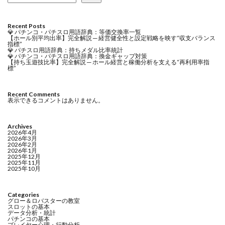
フィーバーシリーズ
フェイク先読み
Recent Posts
フェイルセーフ
フォトセンサー
ブランド体験
💎 パチンコ・パチスロ用語辞典：等価交換率一覧
【ホール別平均出率】完全解説 ─ 経営健全性と設定戦略を映す“収支バランス
ブランド戦略
プレイヤー心理
プレイヤー行動
指標”
💎 パチスロ用語辞典：持ちメダル比率統計
💎 パチンコ・パチスロ用語辞典：換金ギャップ対策
プレミア演出
フロー状態
プロスペクト理論
【持ち玉遊技比率】完全解説 ─ ホール経営と稼働分析を支える“再利用率指
標”
プロ技術
ベクトル制御
ヘソと電チュー
ヘソ入賞
ヘソ賞球
ヘソ釘
ベル入賞音
Recent Comments
表示できるコメントはありません。
ボーダー
ボーダーライン
ボーダー理論
ボーナス
ボーナス察知
ボーナス成立
Archives
2026年4月
ボーナス確定画面
ボーナス確率
ホール
2026年3月
2026年2月
ホールコンピュータ
ホールコンピュータ解析
2026年1月
2025年12月
2025年11月
ホールサービス
ホールデータ
ホールマナー
2025年10月
ホールルール
ホール作業
ホール入門
ホール別平均出率
ホール徘徊
ホール戦略
Categories
グロー＆ロバスターの教室
スロットの基本
ホール攻略
ホール文化
ホール管理
データ分析・統計
パチンコの基本
ホール管理者
ホール素子
ホール経営
プレイヤー心理・行動分析