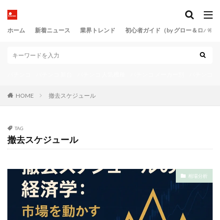
パチスロ用語
パチスロ統計
パチスロ資金管理
パチンコ
パチンコ 仕組み
パチンコ 換金
ホーム
新着ニュース
業界トレンド
初心者ガイド（by グロー＆ロバス
パチンコRUSH
パチンコUX
パチンコデザイン
パチンコデビュー
パチンコの仕組み
パチンコの進化
パチンコファン向け記事
パチンコ
パチンコ 新台
パチンコ 人気機種
パチンコ メーカー別
パチンコ 
パチンコマナー
パチンコ不正
パチンコ価格
パチンコ入門
パチンコ再生
パチンコ分析
HOME
撤去スケジュール
パチンコ初心者
パチンコ台の重さ
パチンコ史
パチンコ基礎
パチンコ基礎知識
パチンコ市場
TAG
パチンコ市場分析
パチンコ心理
パチンコ心理学
撤去スケジュール
パチンコ心理設計
パチンコ思考法
パチンコ技術
パチンコ技術史
パチンコ文化
パチンコ文化史
相場分析
パチンコ業界
パチンコ業界2025
パチンコ業界分析
パチンコ業界戦略
パチンコ業界統計
パチンコ業者
パチンコ構造
パチンコ歴史
パチンコ法令