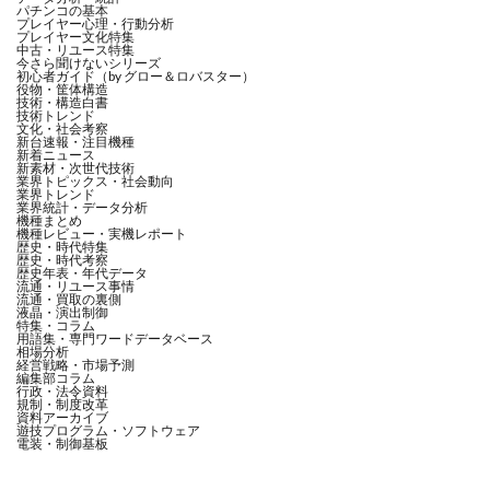
パチンコの基本
ホール選び
ポイント還元率
ボタンバイブ
プレイヤー心理・行動分析
プレイヤー文化特集
ボタン基板
ボタン演出
ホッパー
中古・リユース特集
今さら聞けないシリーズ
初心者ガイド（by グロー＆ロバスター）
ホッパーセンサー
ホッパーモーター
ホッパー回路
役物・筐体構造
技術・構造白書
ポリカーボネート
ホルコン
ホルコン制御
技術トレンド
文化・社会考察
新台速報・注目機種
マイコン制御
マイスロ
マスロ
マナー
新着ニュース
新素材・次世代技術
ミキシング
ミドル
ミドルスペック
業界トピックス・社会動向
業界トレンド
業界統計・データ分析
ミドルタイプ
ミドル機
メーカー
機種まとめ
機種レビュー・実機レポート
メーカー分析
メーカー哲学
メーカー対応
歴史・時代特集
歴史・時代考察
歴史年表・年代データ
メーカー比較
メーカー申請
メインプログラム
流通・リユース事情
流通・買取の裏側
メイン制御
メイン制御ROM
メイン制御基板
液晶・演出制御
特集・コラム
用語集・専門ワードデータベース
メイン基板
メカ設計
メダルホッパー
相場分析
経営戦略・市場予測
メダル投入
メダル検知
メダル識別
編集部コラム
行政・法令資料
規制・制度改革
メダル貸し
メッキ処理
メモリチェック
資料アーカイブ
遊技プログラム・ソフトウェア
メリット
メルカリ
メンタル
電装・制御基板
メンタルマネジメント
メンテナンス