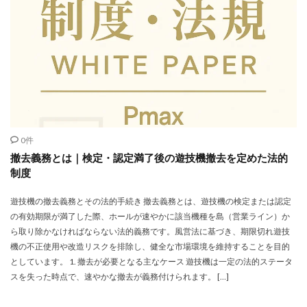
実機レポート
実機改造禁止
実測出率
実質ボーダー
実践データノート
客層変化
宵越し
宵越し狙い
家スロ
家パチ
家パチ設置
寄り釘
寝かせ
寝かせ調整
封印
封印検査
封印番号
封印確認
専業
専門ホール
射幸心
射幸性
射幸性基準
射幸性抑制
導光板
導光板演出技術
導光設計
0件
導通検査
導電体パネル
小当たり
撤去義務とは｜検定・認定満了後の遊技機撤去を定めた法的
小当たりRUSH
小役カウント
小役確率
届出
制度
展示機
島
島一斉放出
工学
工業史
遊技機の撤去義務とその法的手続き 撤去義務とは、遊技機の検定または認定
左打ち
差分解析
差枚
差枚2400枚
の有効期限が満了した際、ホールが速やかに該当機種を島（営業ライン）か
差枚リミット
巻線抵抗
市場分析
市場変化
ら取り除かなければならない法的義務です。風営法に基づき、期限切れ遊技
機の不正使用や改造リスクを排除し、健全な市場環境を維持することを目的
市場戦略
市場透明化
平和
平和工業
としています。 1. 撤去が必要となる主なケース 遊技機は一定の法的ステータ
幾何分布
広告宣伝規制
広告規制
広告規制]
スを失った時点で、速やかな撤去が義務付けられます。 […]
広告費最適化
店員
店長ボタン
廃棄