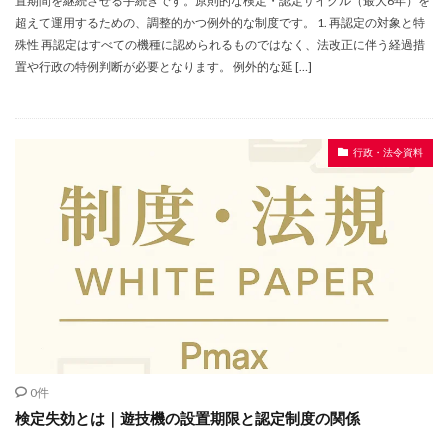
置期間を継続させる手続きです。原則的な検定・認定サイクル（最大6年）を
換金レート
換金率
損失回避
超えて運用するための、調整的かつ例外的な制度です。 1. 再認定の対象と特
撤去スケジュール
撤去報告
撤去義務
撤退
殊性 再認定はすべての機種に認められるものではなく、法改正に伴う経過措
置や行政の特例判断が必要となります。 例外的な延 […]
改正対応
改造台
改造機
改造禁止
改造防止
改造防止措置
攻略まとめ
攻略理論
放出日
放熱技術
放熱板
放熱構造
行政・法令資料
放熱設計
政策
教材
教育制度
整備品質
整備基準
文化
文化・社会
文化アーカイブ
文化輸出
新台卸
新基準機
新技術
施行規則
日工組
日本の娯楽史
日本遊技機工業会
日遊協
日遊協データ
早当たり
映像制御
映像演出
昭和
昭和パチンコ
昭和ホール
昭和初期
昭和娯楽史
時短
時間帯
時間的緊張
0件
時間設計
普図制御
普図抽選
景品
検定失効とは｜遊技機の設置期限と認定制度の関係
景品交換
景品交換率
景品示唆
更新手続き