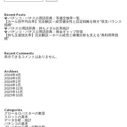
フィーバーシリーズ
フェイク先読み
Recent Posts
フェイルセーフ
フォトセンサー
ブランド体験
💎 パチンコ・パチスロ用語辞典：等価交換率一覧
【ホール別平均出率】完全解説 ─ 経営健全性と設定戦略を映す“収支バランス
ブランド戦略
プレイヤー心理
プレイヤー行動
指標”
💎 パチスロ用語辞典：持ちメダル比率統計
💎 パチンコ・パチスロ用語辞典：換金ギャップ対策
プレミア演出
フロー状態
プロスペクト理論
【持ち玉遊技比率】完全解説 ─ ホール経営と稼働分析を支える“再利用率指
標”
プロ技術
ベクトル制御
ヘソと電チュー
ヘソ入賞
ヘソ賞球
ヘソ釘
ベル入賞音
Recent Comments
表示できるコメントはありません。
ボーダー
ボーダーライン
ボーダー理論
ボーナス
ボーナス察知
ボーナス成立
Archives
2026年4月
ボーナス確定画面
ボーナス確率
ホール
2026年3月
2026年2月
ホールコンピュータ
ホールコンピュータ解析
2026年1月
2025年12月
2025年11月
ホールサービス
ホールデータ
ホールマナー
2025年10月
ホールルール
ホール作業
ホール入門
ホール別平均出率
ホール徘徊
ホール戦略
Categories
グロー＆ロバスターの教室
スロットの基本
ホール攻略
ホール文化
ホール管理
データ分析・統計
パチンコの基本
ホール管理者
ホール素子
ホール経営
プレイヤー心理・行動分析