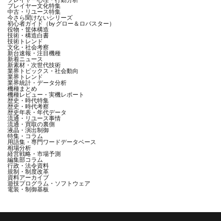
プレイヤー文化特集
中古・リユース特集
ホール設置確認
ホール調整
ホール運営
今さら聞けないシリーズ
初心者ガイド（by グロー＆ロバスター）
ホール選び
ポイント還元率
ボタンバイブ
役物・筐体構造
技術・構造白書
技術トレンド
ボタン基板
ボタン演出
ホッパー
文化・社会考察
新台速報・注目機種
ホッパーセンサー
ホッパーモーター
ホッパー回路
新着ニュース
新素材・次世代技術
業界トピックス・社会動向
ポリカーボネート
ホルコン
ホルコン制御
業界トレンド
業界統計・データ分析
マイコン制御
マイスロ
マスロ
マナー
機種まとめ
機種レビュー・実機レポート
歴史・時代特集
ミキシング
ミドル
ミドルスペック
歴史・時代考察
歴史年表・年代データ
ミドルタイプ
ミドル機
メーカー
流通・リユース事情
流通・買取の裏側
液晶・演出制御
メーカー分析
メーカー哲学
メーカー対応
特集・コラム
用語集・専門ワードデータベース
メーカー比較
メーカー申請
メインプログラム
相場分析
経営戦略・市場予測
編集部コラム
メイン制御
メイン制御ROM
メイン制御基板
行政・法令資料
規制・制度改革
メイン基板
メカ設計
メダルホッパー
資料アーカイブ
遊技プログラム・ソフトウェア
電装・制御基板
メダル投入
メダル検知
メダル識別
メダル貸し
メッキ処理
メモリチェック