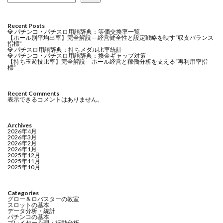
フィーバーシリーズ
フェイク先読み
Recent Posts
フェイルセーフ
フォトセンサー
ブランド体験
💎 パチンコ・パチスロ用語辞典：等価交換率一覧
【ホール別平均出率】完全解説 ─ 経営健全性と設定戦略を映す“収支バランス
ブランド戦略
プレイヤー心理
プレイヤー行動
指標”
💎 パチスロ用語辞典：持ちメダル比率統計
💎 パチンコ・パチスロ用語辞典：換金ギャップ対策
プレミア演出
フロー状態
プロスペクト理論
【持ち玉遊技比率】完全解説 ─ ホール経営と稼働分析を支える“再利用率指
標”
プロ技術
ベクトル制御
ヘソと電チュー
ヘソ入賞
ヘソ賞球
ヘソ釘
ベル入賞音
Recent Comments
表示できるコメントはありません。
ボーダー
ボーダーライン
ボーダー理論
ボーナス
ボーナス察知
ボーナス成立
Archives
2026年4月
ボーナス確定画面
ボーナス確率
ホール
2026年3月
2026年2月
ホールコンピュータ
ホールコンピュータ解析
2026年1月
2025年12月
2025年11月
ホールサービス
ホールデータ
ホールマナー
2025年10月
ホールルール
ホール作業
ホール入門
ホール別平均出率
ホール徘徊
ホール戦略
Categories
グロー＆ロバスターの教室
スロットの基本
ホール攻略
ホール文化
ホール管理
データ分析・統計
パチンコの基本
ホール管理者
ホール素子
ホール経営
プレイヤー心理・行動分析