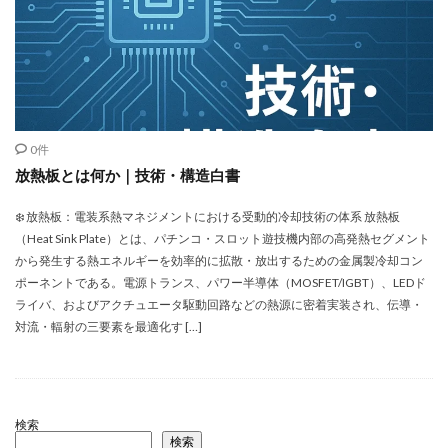
パチンコ構造
パチンコ歴史
パチンコ法令
パチンコ法規
パチンコ流通
パチンコ流通構造
パチンコ演出
パチンコ演出論
パチンコ物理
パチンコ理論
パチンコ産業
パチンコ産業史
パチンコ用語
パチンコ用語辞典
パチンコ相場
0件
放熱板とは何か｜技術・構造白書
パチンコ確率
パチンコ経済史
パチンコ規制
パチンコ解析
パチンコ貿易
パチンコ開発
❄️ 放熱板：電装系熱マネジメントにおける受動的冷却技術の体系 放熱板
パチンコ革命
バックライト
バトルリーチ
（Heat Sink Plate）とは、パチンコ・スロット遊技機内部の高発熱セグメント
から発生する熱エネルギーを効率的に拡散・放出するための金属製冷却コン
ハナビ
パネル構造
ハプティクス
ハマり台
ポーネントである。電源トランス、パワー半導体（MOSFET/IGBT）、LEDド
ハンドルスイッチ
ハンドル式
ハンドル操作
ライバ、およびアクチュエータ駆動回路などの熱源に密着実装され、伝導・
ハンドル構造
ヒートシンク
ヒキ弱
ヒキ強
対流・輻射の三要素を最適化す […]
ビジネス戦略
ビスティ
ビタ押し
ビッグシューター
ヒンジ機構
ピンタンブラー
ファンファーレ演出
フィードバック
検索
検索
フィードバック制御
フィーバー