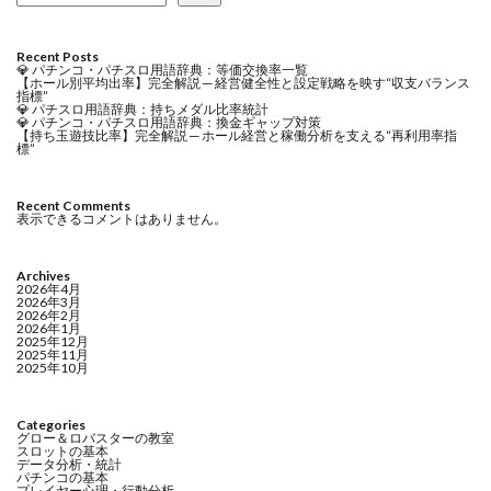
フィーバーシリーズ
フェイク先読み
Recent Posts
フェイルセーフ
フォトセンサー
ブランド体験
💎 パチンコ・パチスロ用語辞典：等価交換率一覧
【ホール別平均出率】完全解説 ─ 経営健全性と設定戦略を映す“収支バランス
ブランド戦略
プレイヤー心理
プレイヤー行動
指標”
💎 パチスロ用語辞典：持ちメダル比率統計
💎 パチンコ・パチスロ用語辞典：換金ギャップ対策
プレミア演出
フロー状態
プロスペクト理論
【持ち玉遊技比率】完全解説 ─ ホール経営と稼働分析を支える“再利用率指
標”
プロ技術
ベクトル制御
ヘソと電チュー
ヘソ入賞
ヘソ賞球
ヘソ釘
ベル入賞音
Recent Comments
表示できるコメントはありません。
ボーダー
ボーダーライン
ボーダー理論
ボーナス
ボーナス察知
ボーナス成立
Archives
2026年4月
ボーナス確定画面
ボーナス確率
ホール
2026年3月
2026年2月
ホールコンピュータ
ホールコンピュータ解析
2026年1月
2025年12月
2025年11月
ホールサービス
ホールデータ
ホールマナー
2025年10月
ホールルール
ホール作業
ホール入門
ホール別平均出率
ホール徘徊
ホール戦略
Categories
グロー＆ロバスターの教室
スロットの基本
ホール攻略
ホール文化
ホール管理
データ分析・統計
パチンコの基本
ホール管理者
ホール素子
ホール経営
プレイヤー心理・行動分析