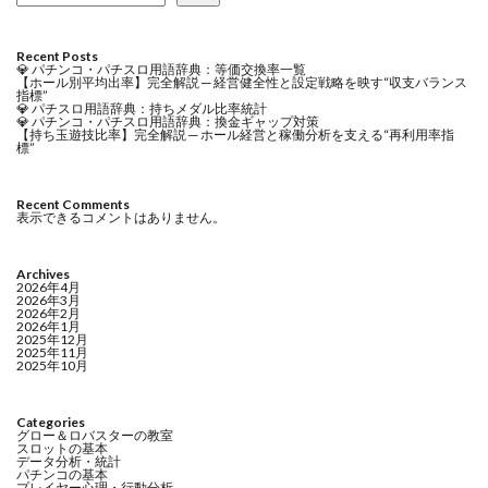
フィーバーシリーズ
フェイク先読み
Recent Posts
フェイルセーフ
フォトセンサー
ブランド体験
💎 パチンコ・パチスロ用語辞典：等価交換率一覧
【ホール別平均出率】完全解説 ─ 経営健全性と設定戦略を映す“収支バランス
ブランド戦略
プレイヤー心理
プレイヤー行動
指標”
💎 パチスロ用語辞典：持ちメダル比率統計
💎 パチンコ・パチスロ用語辞典：換金ギャップ対策
プレミア演出
フロー状態
プロスペクト理論
【持ち玉遊技比率】完全解説 ─ ホール経営と稼働分析を支える“再利用率指
標”
プロ技術
ベクトル制御
ヘソと電チュー
ヘソ入賞
ヘソ賞球
ヘソ釘
ベル入賞音
Recent Comments
表示できるコメントはありません。
ボーダー
ボーダーライン
ボーダー理論
ボーナス
ボーナス察知
ボーナス成立
Archives
2026年4月
ボーナス確定画面
ボーナス確率
ホール
2026年3月
2026年2月
ホールコンピュータ
ホールコンピュータ解析
2026年1月
2025年12月
2025年11月
ホールサービス
ホールデータ
ホールマナー
2025年10月
ホールルール
ホール作業
ホール入門
ホール別平均出率
ホール徘徊
ホール戦略
Categories
グロー＆ロバスターの教室
スロットの基本
ホール攻略
ホール文化
ホール管理
データ分析・統計
パチンコの基本
ホール管理者
ホール素子
ホール経営
プレイヤー心理・行動分析