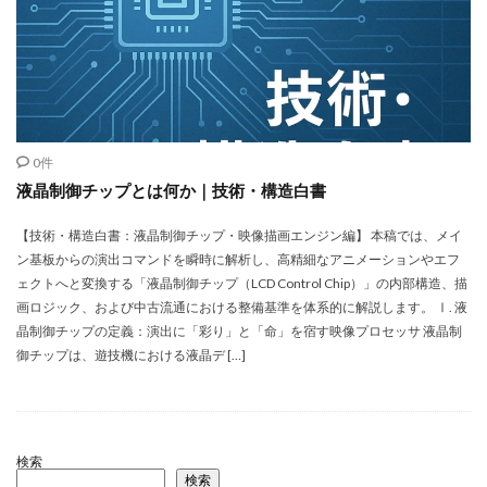
パチンコ構造
パチンコ歴史
パチンコ法令
パチンコ法規
パチンコ流通
パチンコ流通構造
パチンコ演出
パチンコ演出論
パチンコ物理
パチンコ理論
パチンコ産業
パチンコ産業史
パチンコ用語
パチンコ用語辞典
パチンコ相場
0件
液晶制御チップとは何か｜技術・構造白書
パチンコ確率
パチンコ経済史
パチンコ規制
パチンコ解析
パチンコ貿易
パチンコ開発
【技術・構造白書：液晶制御チップ・映像描画エンジン編】 本稿では、メイ
パチンコ革命
バックライト
バトルリーチ
ン基板からの演出コマンドを瞬時に解析し、高精細なアニメーションやエフ
ェクトへと変換する「液晶制御チップ（LCD Control Chip）」の内部構造、描
ハナビ
パネル構造
ハプティクス
ハマり台
画ロジック、および中古流通における整備基準を体系的に解説します。 Ⅰ. 液
ハンドルスイッチ
ハンドル式
ハンドル操作
晶制御チップの定義：演出に「彩り」と「命」を宿す映像プロセッサ 液晶制
ハンドル構造
ヒートシンク
ヒキ弱
ヒキ強
御チップは、遊技機における液晶デ […]
ビジネス戦略
ビスティ
ビタ押し
ビッグシューター
ヒンジ機構
ピンタンブラー
ファンファーレ演出
フィードバック
検索
検索
フィードバック制御
フィーバー