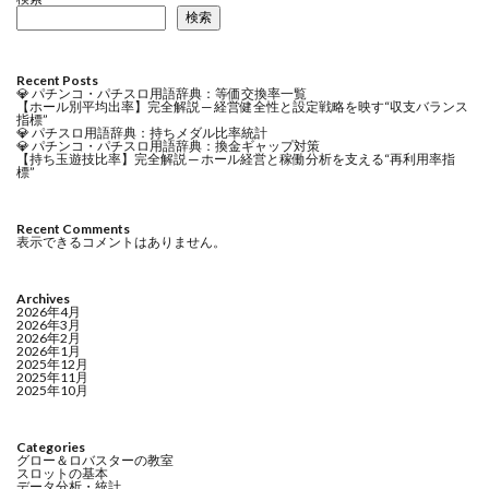
フェイルセーフ
フォトセンサー
ブランド体験
検索
ブランド戦略
プレイヤー心理
プレイヤー行動
プレミア演出
フロー状態
プロスペクト理論
Recent Posts
💎 パチンコ・パチスロ用語辞典：等価交換率一覧
【ホール別平均出率】完全解説 ─ 経営健全性と設定戦略を映す“収支バランス
プロ技術
ベクトル制御
ヘソと電チュー
指標”
💎 パチスロ用語辞典：持ちメダル比率統計
ヘソ入賞
ヘソ賞球
ヘソ釘
ベル入賞音
💎 パチンコ・パチスロ用語辞典：換金ギャップ対策
【持ち玉遊技比率】完全解説 ─ ホール経営と稼働分析を支える“再利用率指
標”
ボーダー
ボーダーライン
ボーダー理論
ボーナス
ボーナス察知
ボーナス成立
Recent Comments
表示できるコメントはありません。
ボーナス確定画面
ボーナス確率
ホール
ホールコンピュータ
ホールコンピュータ解析
Archives
ホールサービス
ホールデータ
ホールマナー
2026年4月
2026年3月
2026年2月
ホールルール
ホール作業
ホール入門
2026年1月
2025年12月
ホール別平均出率
ホール徘徊
ホール戦略
2025年11月
2025年10月
ホール攻略
ホール文化
ホール管理
ホール管理者
ホール素子
ホール経営
Categories
グロー＆ロバスターの教室
ホール設置確認
ホール調整
ホール運営
スロットの基本
データ分析・統計