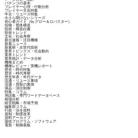
パチンコの基本
ホール選び
ポイント還元率
ボタンバイブ
プレイヤー心理・行動分析
プレイヤー文化特集
ボタン基板
ボタン演出
ホッパー
中古・リユース特集
今さら聞けないシリーズ
初心者ガイド（by グロー＆ロバスター）
ホッパーセンサー
ホッパーモーター
ホッパー回路
役物・筐体構造
技術・構造白書
ポリカーボネート
ホルコン
ホルコン制御
技術トレンド
文化・社会考察
新台速報・注目機種
マイコン制御
マイスロ
マスロ
マナー
新着ニュース
新素材・次世代技術
ミキシング
ミドル
ミドルスペック
業界トピックス・社会動向
業界トレンド
業界統計・データ分析
ミドルタイプ
ミドル機
メーカー
機種まとめ
機種レビュー・実機レポート
メーカー分析
メーカー哲学
メーカー対応
歴史・時代特集
歴史・時代考察
歴史年表・年代データ
メーカー比較
メーカー申請
メインプログラム
流通・リユース事情
流通・買取の裏側
メイン制御
メイン制御ROM
メイン制御基板
液晶・演出制御
特集・コラム
用語集・専門ワードデータベース
メイン基板
メカ設計
メダルホッパー
相場分析
経営戦略・市場予測
メダル投入
メダル検知
メダル識別
編集部コラム
行政・法令資料
規制・制度改革
メダル貸し
メッキ処理
メモリチェック
資料アーカイブ
遊技プログラム・ソフトウェア
メリット
メルカリ
メンタル
電装・制御基板
メンタルマネジメント
メンテナンス