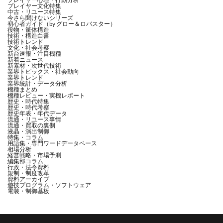
プレイヤー文化特集
中古・リユース特集
ホール設置確認
ホール調整
ホール運営
今さら聞けないシリーズ
初心者ガイド（by グロー＆ロバスター）
ホール選び
ポイント還元率
ボタンバイブ
役物・筐体構造
技術・構造白書
技術トレンド
ボタン基板
ボタン演出
ホッパー
文化・社会考察
新台速報・注目機種
ホッパーセンサー
ホッパーモーター
ホッパー回路
新着ニュース
新素材・次世代技術
業界トピックス・社会動向
ポリカーボネート
ホルコン
ホルコン制御
業界トレンド
業界統計・データ分析
マイコン制御
マイスロ
マスロ
マナー
機種まとめ
機種レビュー・実機レポート
歴史・時代特集
ミキシング
ミドル
ミドルスペック
歴史・時代考察
歴史年表・年代データ
ミドルタイプ
ミドル機
メーカー
流通・リユース事情
流通・買取の裏側
液晶・演出制御
メーカー分析
メーカー哲学
メーカー対応
特集・コラム
用語集・専門ワードデータベース
メーカー比較
メーカー申請
メインプログラム
相場分析
経営戦略・市場予測
編集部コラム
メイン制御
メイン制御ROM
メイン制御基板
行政・法令資料
規制・制度改革
メイン基板
メカ設計
メダルホッパー
資料アーカイブ
遊技プログラム・ソフトウェア
電装・制御基板
メダル投入
メダル検知
メダル識別
メダル貸し
メッキ処理
メモリチェック