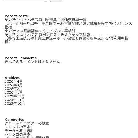
フィーバーシリーズ
フェイク先読み
Recent Posts
フェイルセーフ
フォトセンサー
ブランド体験
💎 パチンコ・パチスロ用語辞典：等価交換率一覧
【ホール別平均出率】完全解説 ─ 経営健全性と設定戦略を映す“収支バランス
ブランド戦略
プレイヤー心理
プレイヤー行動
指標”
💎 パチスロ用語辞典：持ちメダル比率統計
💎 パチンコ・パチスロ用語辞典：換金ギャップ対策
プレミア演出
フロー状態
プロスペクト理論
【持ち玉遊技比率】完全解説 ─ ホール経営と稼働分析を支える“再利用率指
標”
プロ技術
ベクトル制御
ヘソと電チュー
ヘソ入賞
ヘソ賞球
ヘソ釘
ベル入賞音
Recent Comments
表示できるコメントはありません。
ボーダー
ボーダーライン
ボーダー理論
ボーナス
ボーナス察知
ボーナス成立
Archives
2026年4月
ボーナス確定画面
ボーナス確率
ホール
2026年3月
2026年2月
ホールコンピュータ
ホールコンピュータ解析
2026年1月
2025年12月
2025年11月
ホールサービス
ホールデータ
ホールマナー
2025年10月
ホールルール
ホール作業
ホール入門
ホール別平均出率
ホール徘徊
ホール戦略
Categories
グロー＆ロバスターの教室
スロットの基本
ホール攻略
ホール文化
ホール管理
データ分析・統計
パチンコの基本
ホール管理者
ホール素子
ホール経営
プレイヤー心理・行動分析