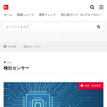
パチスロ構造白書
パチスロ歴史
パチスロ理論
パチスロ用語
パチスロ統計
パチスロ資金管理
ホーム
新着ニュース
業界トレンド
初心者ガイド（by グロー＆ロバス
パチンコ
パチンコ 仕組み
パチンコ 換金
パチンコRUSH
パチンコUX
パチンコデザイン
パチンコデビュー
パチンコの仕組み
パチンコ
パチンコ 新台
パチンコ 人気機種
パチンコ メーカー別
パチンコ 
パチンコの進化
パチンコファン向け記事
HOME
検出センサー
パチンコマナー
パチンコ不正
パチンコ価格
パチンコ入門
パチンコ再生
パチンコ分析
TAG
パチンコ初心者
パチンコ台の重さ
パチンコ史
検出センサー
パチンコ基礎
パチンコ基礎知識
パチンコ市場
パチンコ市場分析
パチンコ心理
パチンコ心理学
パチンコ心理設計
パチンコ思考法
パチンコ技術
役物・筐体構造
パチンコ技術史
パチンコ文化
パチンコ文化史
パチンコ業界
パチンコ業界2025
パチンコ業界分析
パチンコ業界戦略
パチンコ業界統計
パチンコ業者