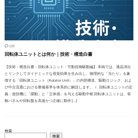
パチンコ構造
パチンコ歴史
パチンコ法令
パチンコ法規
パチンコ流通
パチンコ流通構造
パチンコ演出
パチンコ演出論
パチンコ物理
パチンコ理論
パチンコ産業
パチンコ産業史
パチンコ用語
パチンコ用語辞典
パチンコ相場
0件
回転体ユニットとは何か｜技術・構造白書
パチンコ確率
パチンコ経済史
パチンコ規制
パチンコ解析
パチンコ貿易
パチンコ開発
【技術・構造白書：回転体ユニット・可動役物駆動編】 本稿では、液晶演出
パチンコ革命
バックライト
バトルリーチ
とリンクしてダイナミックな視覚効果を生み出し、物理的な「当たり」を象
徴する「回転体ユニット（Rotator Unit）」の内部構造、駆動ロジック、およ
ハナビ
パネル構造
ハプティクス
ハマり台
び中古流通における整備基準を体系的に解説します。 Ⅰ. 回転体ユニットの定
ハンドルスイッチ
ハンドル式
ハンドル操作
義：遊技機に「躍動」と「立体感」を与える駆動中枢 回転体ユニットは、装
ハンドル構造
ヒートシンク
ヒキ弱
ヒキ強
飾パネルや回転盤を高速かつ正確に動作 […]
ビジネス戦略
ビスティ
ビタ押し
ビッグシューター
ヒンジ機構
ピンタンブラー
ファンファーレ演出
フィードバック
検索
検索
フィードバック制御
フィーバー