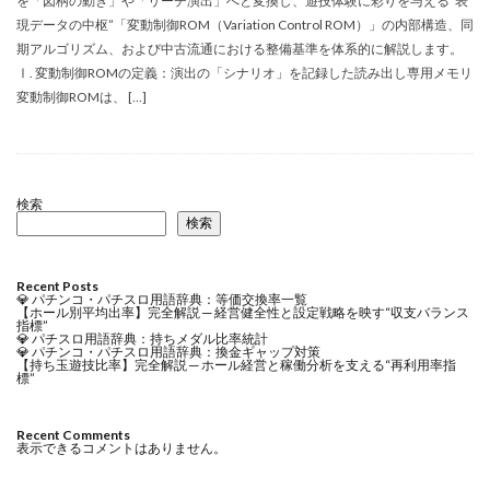
を「図柄の動き」や「リーチ演出」へと変換し、遊技体験に彩りを与える“表
幾何分布
広告宣伝規制
広告規制
広告規制]
現データの中枢”「変動制御ROM（Variation Control ROM）」の内部構造、同
期アルゴリズム、および中古流通における整備基準を体系的に解説します。
広告費最適化
店員
店長ボタン
廃棄
Ⅰ. 変動制御ROMの定義：演出の「シナリオ」を記録した読み出し専用メモリ
廃棄処理
廃棄届出制度
引き戻し
変動制御ROMは、 […]
引き戻しゾーン
強制終了モード
役物
役物センサー
役物ヒンジ構造
役物制御
役物構造
役物連動演出
役物駆動
検索
役物駆動モーター
復刻機
復活チャレンジ
検索
復活演出
循環加工
循環型経済
循環経済
循環装置
微調整
心理
心理バイアス
Recent Posts
💎 パチンコ・パチスロ用語辞典：等価交換率一覧
【ホール別平均出率】完全解説 ─ 経営健全性と設定戦略を映す“収支バランス
心理分析
心理効果
心理学
心理設計
指標”
💎 パチスロ用語辞典：持ちメダル比率統計
快感構造
快感設計
快楽閾値
快適遊技
💎 パチンコ・パチスロ用語辞典：換金ギャップ対策
【持ち玉遊技比率】完全解説 ─ ホール経営と稼働分析を支える“再利用率指
標”
情報システム
情報リテラシー
情報化
情報戦
情報流
情報解析
意思決定バイアス
感情UI
Recent Comments
感情トリガー
感情曲線
感情演出
感情設計
表示できるコメントはありません。
慶次蓮
懐古ブーム
成立役
成立役示唆