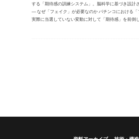
する「期待感の訓練システム」。脳科学に基づき設計され
全商協・日遊協デ
― なぜ「フェイク」が必要なのか パチンコにおける
公安委員会報告書
実際に当選していない変動に対して「期待感」を前倒しで
内部制御
内
再利用
再利
再認定検査費用
出口信頼性
出玉データ
出玉制御
出
出玉率
出玉
出玉設計
出
初心者
初心
制作工程
制
勝ち逃げ
勝
北斗の拳
北
反射制御
収
資料アーカイブ
技術・構造