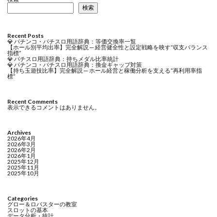
フェイルセーフ
フォトセンサー
ブランド体験
検索
ブランド戦略
プレイヤー心理
プレイヤー行動
プレミア演出
フロー状態
プロスペクト理論
Recent Posts
💎 パチンコ・パチスロ用語辞典：等価交換率一覧
【ホール別平均出率】完全解説 ─ 経営健全性と設定戦略を映す“収支バランス
プロ技術
ベクトル制御
ヘソと電チュー
指標”
💎 パチスロ用語辞典：持ちメダル比率統計
ヘソ入賞
ヘソ賞球
ヘソ釘
ベル入賞音
💎 パチンコ・パチスロ用語辞典：換金ギャップ対策
【持ち玉遊技比率】完全解説 ─ ホール経営と稼働分析を支える“再利用率指
標”
ボーダー
ボーダーライン
ボーダー理論
ボーナス
ボーナス察知
ボーナス成立
Recent Comments
表示できるコメントはありません。
ボーナス確定画面
ボーナス確率
ホール
ホールコンピュータ
ホールコンピュータ解析
Archives
ホールサービス
ホールデータ
ホールマナー
2026年4月
2026年3月
2026年2月
ホールルール
ホール作業
ホール入門
2026年1月
2025年12月
ホール別平均出率
ホール徘徊
ホール戦略
2025年11月
2025年10月
ホール攻略
ホール文化
ホール管理
ホール管理者
ホール素子
ホール経営
Categories
グロー＆ロバスターの教室
ホール設置確認
ホール調整
ホール運営
スロットの基本
データ分析・統計