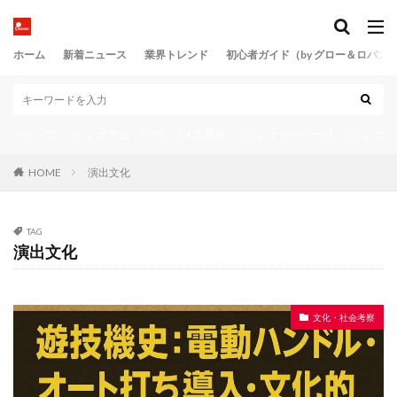
パチスロ用語
パチスロ統計
パチスロ資金管理
パチンコ
パチンコ 仕組み
パチンコ 換金
ホーム
新着ニュース
業界トレンド
初心者ガイド（by グロー＆ロバス
パチンコRUSH
パチンコUX
パチンコデザイン
パチンコデビュー
パチンコの仕組み
パチンコの進化
パチンコファン向け記事
パチンコ
パチンコ 新台
パチンコ 人気機種
パチンコ メーカー別
パチンコ 
パチンコマナー
パチンコ不正
パチンコ価格
パチンコ入門
パチンコ再生
パチンコ分析
HOME
演出文化
パチンコ初心者
パチンコ台の重さ
パチンコ史
パチンコ基礎
パチンコ基礎知識
パチンコ市場
TAG
パチンコ市場分析
パチンコ心理
パチンコ心理学
演出文化
パチンコ心理設計
パチンコ思考法
パチンコ技術
パチンコ技術史
パチンコ文化
パチンコ文化史
文化・社会考察
パチンコ業界
パチンコ業界2025
パチンコ業界分析
パチンコ業界戦略
パチンコ業界統計
パチンコ業者
パチンコ構造
パチンコ歴史
パチンコ法令