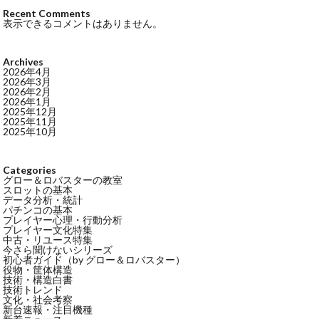
ク
不正対策
Recent Comments
表示できるコメントはありません。
不適合機
機
中古市場
Archives
2026年4月
中古相場分析
2026年3月
2026年2月
習
主体性
2026年1月
2025年12月
交換率
京楽
2025年11月
2025年10月
期
貸し
低貸玉
Categories
グロー＆ロバスターの教室
保安基準
スロットの基本
データ分析・統計
出
保証
パチンコの基本
プレイヤー心理・行動分析
個体差
プレイヤー文化特集
中古・リユース特集
先読み予告
今さら聞けないシリーズ
初心者ガイド（by グロー＆ロバスター）
出
入れ替え
役物・筐体構造
技術・構造白書
入賞口
技術トレンド
文化・社会考察
台系
新台速報・注目機種
全商協