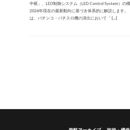
中枢」、LED制御システム（LED Control Sys
全商協・日遊協デ
2026年現在の最新動向に基づき体系的に解説します。 Ⅰ
公安委員会報告書
は、パチンコ・パチスロ機の演出において「 […]
内部制御
内
再利用
再利
再認定検査費用
出口信頼性
出玉データ
出玉制御
出
出玉率
出玉
出玉設計
出
初心者
初心
制作工程
制
勝ち逃げ
勝
北斗の拳
北
反射制御
収
資料アーカイブ
技術・構造