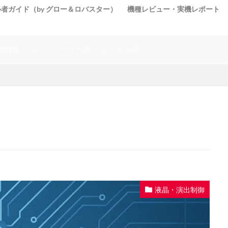
ミドル
ミドルスペック
ミドルタイプ
ミドル機
メーカー
者ガイド（by グロー＆ロバスター）
機種レビュー・実機レポート
メーカー対応
メーカー比較
メーカー申請
メインプログラム
メイン制御基板
メイン基板
メカ設計
メダルホッパー
気機種
パチンコ メーカー別
パチンコ 話題
メダル識別
メダル貸し
メッキ処理
メモリチェック
メリット
ンタルマネジメント
メンテナンス
メンテナンス基板
モーター制御
モード移行
モード管理
モジュール設計
モノラル
やめ時
ターテインメント
ライトミドル
ラウンド
ラウンド振り分け表
ラッキートリガー
ランプ制御IC
リースレンタル
リース契約
リーチ目
リードスイッチ
リールモーター
リール制御
リール
リサイクル認定制度
リスク再配分
リスク管理
リスク認知
リ
リセット判別
リセット台
リセット恩恵
リセット狙い
リゼ
リプレイタイム
リプレイハズシ
リプレイ制御
リモコンボード
液晶・演出制御
リユース機
リユース部品
リンク構造
レバーON
レビュー
ロックピン
ロバスター
ワープ
ワープ入賞
ワープ狙い
一撃万発
一時所得
一発台
一発告知
一種二種
一種