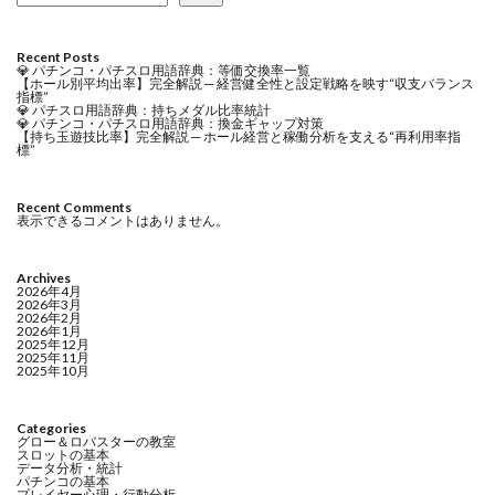
フィーバーシリーズ
フェイク先読み
Recent Posts
フェイルセーフ
フォトセンサー
ブランド体験
💎 パチンコ・パチスロ用語辞典：等価交換率一覧
【ホール別平均出率】完全解説 ─ 経営健全性と設定戦略を映す“収支バランス
ブランド戦略
プレイヤー心理
プレイヤー行動
指標”
💎 パチスロ用語辞典：持ちメダル比率統計
💎 パチンコ・パチスロ用語辞典：換金ギャップ対策
プレミア演出
フロー状態
プロスペクト理論
【持ち玉遊技比率】完全解説 ─ ホール経営と稼働分析を支える“再利用率指
標”
プロ技術
ベクトル制御
ヘソと電チュー
ヘソ入賞
ヘソ賞球
ヘソ釘
ベル入賞音
Recent Comments
表示できるコメントはありません。
ボーダー
ボーダーライン
ボーダー理論
ボーナス
ボーナス察知
ボーナス成立
Archives
2026年4月
ボーナス確定画面
ボーナス確率
ホール
2026年3月
2026年2月
ホールコンピュータ
ホールコンピュータ解析
2026年1月
2025年12月
2025年11月
ホールサービス
ホールデータ
ホールマナー
2025年10月
ホールルール
ホール作業
ホール入門
ホール別平均出率
ホール徘徊
ホール戦略
Categories
グロー＆ロバスターの教室
スロットの基本
ホール攻略
ホール文化
ホール管理
データ分析・統計
パチンコの基本
ホール管理者
ホール素子
ホール経営
プレイヤー心理・行動分析