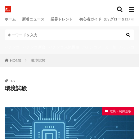
パチスロ構造白書
パチスロ歴史
パチスロ理論
パチスロ用語
パチスロ統計
パチスロ資金管理
ホーム
新着ニュース
業界トレンド
初心者ガイド（by グロー＆ロバス
パチンコ
パチンコ 仕組み
パチンコ 換金
パチンコRUSH
パチンコUX
パチンコデザイン
パチンコデビュー
パチンコの仕組み
パチンコ
パチンコ 新台
パチンコ 人気機種
パチンコ メーカー別
パチンコ 
パチンコの進化
パチンコファン向け記事
HOME
環境試験
パチンコマナー
パチンコ不正
パチンコ価格
パチンコ入門
パチンコ再生
パチンコ分析
TAG
パチンコ初心者
パチンコ台の重さ
パチンコ史
環境試験
パチンコ基礎
パチンコ基礎知識
パチンコ市場
パチンコ市場分析
パチンコ心理
パチンコ心理学
パチンコ心理設計
パチンコ思考法
パチンコ技術
電装・制御基板
パチンコ技術史
パチンコ文化
パチンコ文化史
パチンコ業界
パチンコ業界2025
パチンコ業界分析
パチンコ業界戦略
パチンコ業界統計
パチンコ業者