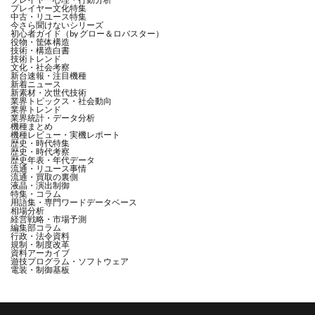
プレイヤー文化特集
中古・リユース特集
ホール設置確認
ホール調整
ホール運営
今さら聞けないシリーズ
初心者ガイド（by グロー＆ロバスター）
ホール選び
ポイント還元率
ボタンバイブ
役物・筐体構造
技術・構造白書
技術トレンド
ボタン基板
ボタン演出
ホッパー
文化・社会考察
新台速報・注目機種
ホッパーセンサー
ホッパーモーター
ホッパー回路
新着ニュース
新素材・次世代技術
業界トピックス・社会動向
ポリカーボネート
ホルコン
ホルコン制御
業界トレンド
業界統計・データ分析
マイコン制御
マイスロ
マスロ
マナー
機種まとめ
機種レビュー・実機レポート
歴史・時代特集
ミキシング
ミドル
ミドルスペック
歴史・時代考察
歴史年表・年代データ
ミドルタイプ
ミドル機
メーカー
流通・リユース事情
流通・買取の裏側
液晶・演出制御
メーカー分析
メーカー哲学
メーカー対応
特集・コラム
用語集・専門ワードデータベース
メーカー比較
メーカー申請
メインプログラム
相場分析
経営戦略・市場予測
編集部コラム
メイン制御
メイン制御ROM
メイン制御基板
行政・法令資料
規制・制度改革
メイン基板
メカ設計
メダルホッパー
資料アーカイブ
遊技プログラム・ソフトウェア
電装・制御基板
メダル投入
メダル検知
メダル識別
メダル貸し
メッキ処理
メモリチェック