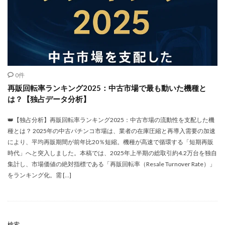
パチンコ法規
パチンコ流通
パチンコ流通構造
パチンコ演出
パチンコ演出論
パチンコ物理
パチンコ理論
パチンコ産業
パチンコ産業史
パチンコ用語
パチンコ用語辞典
パチンコ相場
パチンコ確率
パチンコ経済史
パチンコ規制
0件
パチンコ解析
パチンコ貿易
パチンコ開発
再販回転率ランキング2025：中古市場で最も動いた機種と
パチンコ革命
バックライト
バトルリーチ
は？【独占データ分析】
ハナビ
パネル構造
ハプティクス
ハマり台
👑【独占分析】再販回転率ランキング2025：中古市場の流動性を支配した機
ハンドルスイッチ
ハンドル式
ハンドル操作
種とは？ 2025年の中古パチンコ市場は、業者の在庫圧縮と再導入需要の加速
ハンドル構造
ヒートシンク
ヒキ弱
ヒキ強
により、平均再販期間が前年比20％短縮。機種が高速で循環する「短期再販
時代」へと突入しました。本稿では、2025年上半期の総取引約4.2万台を独自
ビジネス戦略
ビスティ
ビタ押し
集計し、市場価値の絶対指標である「再販回転率（Resale Turnover Rate）」
ビッグシューター
ヒンジ機構
ピンタンブラー
をランキング化。需 […]
ファンファーレ演出
フィードバック
フィードバック制御
フィーバー
フィーバーシリーズ
フェイク先読み
検索