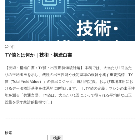
パチンコ構造
パチンコ歴史
パチンコ法令
パチンコ法規
パチンコ流通
パチンコ流通構造
パチンコ演出
パチンコ演出論
パチンコ物理
パチンコ理論
パチンコ産業
パチンコ産業史
パチンコ用語
パチンコ用語辞典
パチンコ相場
0件
TY値とは何か｜技術・構造白書
パチンコ確率
パチンコ経済史
パチンコ規制
パチンコ解析
パチンコ貿易
パチンコ開発
【技術・構造白書：TY値・出玉期待値統計編】 本稿では、大当たり1回あた
パチンコ革命
バックライト
バトルリーチ
りの平均出玉を示し、機種の出玉性能や検定基準の根幹を成す重要指標「TY
値（Total Yield Value）」の算出ロジック、統計的定義、および市場運用にお
ハナビ
パネル構造
ハプティクス
ハマり台
けるデータ検証基準を体系的に解説します。 Ⅰ. TY値の定義：マシンの出玉性
ハンドルスイッチ
ハンドル式
ハンドル操作
能を測る「共通言語」 TY値は、大当たり1回によって得られる平均的な出玉
ハンドル構造
ヒートシンク
ヒキ弱
ヒキ強
総量を示す統計的指標で […]
ビジネス戦略
ビスティ
ビタ押し
ビッグシューター
ヒンジ機構
ピンタンブラー
ファンファーレ演出
フィードバック
検索
検索
フィードバック制御
フィーバー