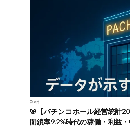
寝かせ調整
射幸性基準
小当たり
小
工学
工業史
市場分析
市
広告規制
広
引き戻し
引
役物構造
役
循環加工
循
心理効果
心
情報リテラシー
0件
感情トリガー
🎯【パチンコホール経営統計2
戦前日本
戦
閉鎖率9.2%時代の稼働・利益
手続き
打ち
払い出しユニット