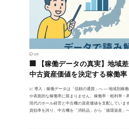
期待値思考
条例
東日本
検定ラベル
検定試験手順書
検知センサー
業界分析
業
業界構造
業
0件
樹脂素材
機
🏢 【稼働データの真実】地域
機構設
機構
中古資産価値を決定する稼働率
歴史
残保留
法人出品
法
📈 導入：稼働データは「信頼の通貨」へ ― 地域別
や表面的な稼働率に留まりません。稼働率・粗利率・再
流通制度
流
現代のホール経営と中古機の資産価値を支配しています
液晶バックライト
資効率を誇り、中古機を「消耗品」から「循環資産」へと
清掃整備
減
演出デザイン