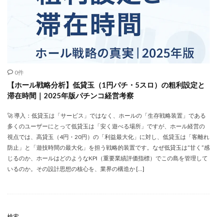
パチンコ法規
パチンコ流通
パチンコ流通構造
パチンコ演出
パチンコ演出論
パチンコ物理
パチンコ理論
パチンコ産業
パチンコ産業史
パチンコ用語
パチンコ用語辞典
パチンコ相場
パチンコ確率
パチンコ経済史
パチンコ規制
0件
パチンコ解析
パチンコ貿易
パチンコ開発
【ホール戦略分析】低貸玉（1円パチ・5スロ）の粗利設定と
パチンコ革命
バックライト
バトルリーチ
滞在時間｜2025年版パチンコ経営考察
ハナビ
パネル構造
ハプティクス
ハマり台
🚀 導入：低貸玉は「サービス」ではなく、ホールの「生存戦略装置」である
ハンドルスイッチ
ハンドル式
ハンドル操作
多くのユーザーにとって低貸玉は「安く遊べる場所」ですが、ホール経営の
ハンドル構造
ヒートシンク
ヒキ弱
ヒキ強
視点では、高貸玉（4円・20円）の「利益最大化」に対し、低貸玉は「客離れ
防止」と「遊技時間の最大化」を担う戦略的装置です。なぜ低貸玉は“甘く”感
ビジネス戦略
ビスティ
ビタ押し
じるのか、ホールはどのようなKPI（重要業績評価指標）でこの島を管理して
ビッグシューター
ヒンジ機構
ピンタンブラー
いるのか。その設計思想の核心を、業界の構造か […]
ファンファーレ演出
フィードバック
フィードバック制御
フィーバー
フィーバーシリーズ
フェイク先読み
検索