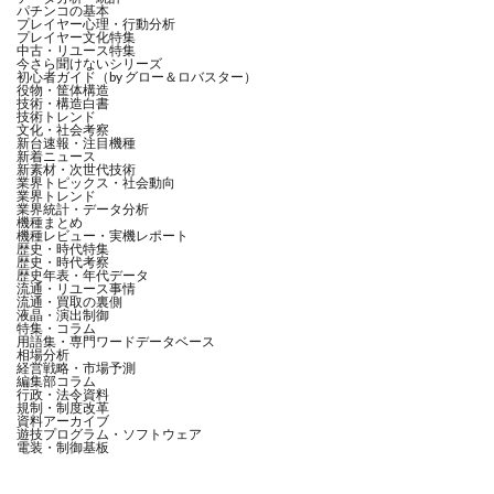
パチンコの基本
ホール選び
ポイント還元率
ボタンバイブ
プレイヤー心理・行動分析
プレイヤー文化特集
ボタン基板
ボタン演出
ホッパー
中古・リユース特集
今さら聞けないシリーズ
初心者ガイド（by グロー＆ロバスター）
ホッパーセンサー
ホッパーモーター
ホッパー回路
役物・筐体構造
技術・構造白書
ポリカーボネート
ホルコン
ホルコン制御
技術トレンド
文化・社会考察
新台速報・注目機種
マイコン制御
マイスロ
マスロ
マナー
新着ニュース
新素材・次世代技術
ミキシング
ミドル
ミドルスペック
業界トピックス・社会動向
業界トレンド
業界統計・データ分析
ミドルタイプ
ミドル機
メーカー
機種まとめ
機種レビュー・実機レポート
メーカー分析
メーカー哲学
メーカー対応
歴史・時代特集
歴史・時代考察
歴史年表・年代データ
メーカー比較
メーカー申請
メインプログラム
流通・リユース事情
流通・買取の裏側
メイン制御
メイン制御ROM
メイン制御基板
液晶・演出制御
特集・コラム
用語集・専門ワードデータベース
メイン基板
メカ設計
メダルホッパー
相場分析
経営戦略・市場予測
メダル投入
メダル検知
メダル識別
編集部コラム
行政・法令資料
規制・制度改革
メダル貸し
メッキ処理
メモリチェック
資料アーカイブ
遊技プログラム・ソフトウェア
メリット
メルカリ
メンタル
電装・制御基板
メンタルマネジメント
メンテナンス