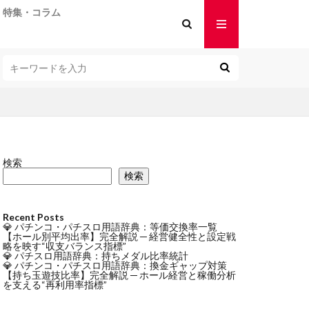
メーカー分析
特集・コラム
メイン制御
メダル投入
メルカリ
モーター駆動
ラウンド昇格
リース課税
検索
制御基板
検索
セット
ロ
Recent Posts
💎 パチンコ・パチスロ用語辞典：等価交換率一覧
【ホール別平均出率】完全解説 ─ 経営健全性と設定戦
リユース
略を映す“収支バランス指標”
💎 パチスロ用語辞典：持ちメダル比率統計
ログ管理
💎 パチンコ・パチスロ用語辞典：換金ギャップ対策
【持ち玉遊技比率】完全解説 ─ ホール経営と稼働分析
ワープ調整
を支える“再利用率指標”
二種混合