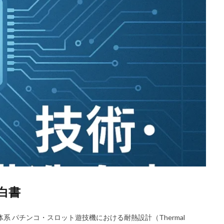
万枚
万枚突破
三店方式
三洋
上振れ
上級テクニッ
正流通防止
不正競争防止法
不正転売防止
不正防止
不確実性
中古
中古スロット
中古パチンコ
中古パチンコ相場
中古実
中古機市場
中古機流通
中古機相場
中古流通
中古相場
中古遊技機
中古遊技機市場
中古遊技機流通健全化要綱
主任者講
乱数テーブル
乱数処理
予兆演出
予算
二極化
互換性
代行出荷
令和テンポ
令和パチンコ
令和パチンコ史
令和黄金
会員カード
会計基準
位相制御
位相補正
位置検出
低
験値
余り玉問題
価値資産
価格変動
価格形成
価格相場
保安通信協会
保留の基礎
保留メモリ
保留変化
保留変化演
護回路
保通協
保通協基準
信号処理
信頼性
信頼性評価
止制御
停電対策
傾斜角
傾斜設計
先バレ
先読みゾーン
センサー
光学検出
光学検知
光学設計
光拡散構造
光演
白書
入力デバイス
入力制御
入店ガイド
入替承認申請
入賞制御
入賞導流
入賞時光表現
入賞検知
入賞装置
入賞誘導
全
系 パチンコ・スロット遊技機における耐熱設計（Thermal