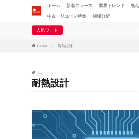
ミキシング
ホーム
新着ニュース
業界トレンド
初心
メーカー哲学
中古・リユース特集
相場分析
メイン制御ROM
人気ワード
パチンコ
パチンコ 新台
パチンコ 人
メダル検知
メンタル
メ
HOME
耐熱設計
モード制御
ユニバーサルエン
ラウンド間
TAG
リーチ演出
耐熱設計
リサイクル
リセット依存
リゼロループ
リユース市場
ロジスティクス
ワイヤレス制御