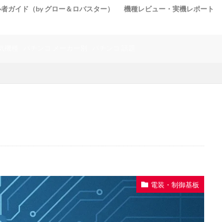
ミドル
ミドルスペック
ミドルタイプ
ミドル機
メーカー
者ガイド（by グロー＆ロバスター）
機種レビュー・実機レポート
メーカー対応
メーカー比較
メーカー申請
メインプログラム
メイン制御基板
メイン基板
メカ設計
メダルホッパー
気機種
パチンコ メーカー別
パチンコ 話題
メダル識別
メダル貸し
メッキ処理
メモリチェック
メリット
ンタルマネジメント
メンテナンス
メンテナンス基板
モーター制御
モード移行
モード管理
モジュール設計
モノラル
やめ時
ターテインメント
ライトミドル
ラウンド
ラウンド振り分け表
ラッキートリガー
ランプ制御IC
リースレンタル
リース契約
リーチ目
リードスイッチ
リールモーター
リール制御
リール
リサイクル認定制度
リスク再配分
リスク管理
リスク認知
リ
リセット判別
リセット台
リセット恩恵
リセット狙い
リゼ
リプレイタイム
リプレイハズシ
リプレイ制御
リモコンボード
電装・制御基板
リユース機
リユース部品
リンク構造
レバーON
レビュー
ロックピン
ロバスター
ワープ
ワープ入賞
ワープ狙い
一撃万発
一時所得
一発台
一発告知
一種二種
一種