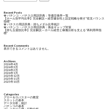
フィーバーシリーズ
フェイク先読み
Recent Posts
フェイルセーフ
フォトセンサー
ブランド体験
💎 パチンコ・パチスロ用語辞典：等価交換率一覧
【ホール別平均出率】完全解説 ─ 経営健全性と設定戦略を映す“収支バランス
ブランド戦略
プレイヤー心理
プレイヤー行動
指標”
💎 パチスロ用語辞典：持ちメダル比率統計
💎 パチンコ・パチスロ用語辞典：換金ギャップ対策
プレミア演出
フロー状態
プロスペクト理論
【持ち玉遊技比率】完全解説 ─ ホール経営と稼働分析を支える“再利用率指
標”
プロ技術
ベクトル制御
ヘソと電チュー
ヘソ入賞
ヘソ賞球
ヘソ釘
ベル入賞音
Recent Comments
表示できるコメントはありません。
ボーダー
ボーダーライン
ボーダー理論
ボーナス
ボーナス察知
ボーナス成立
Archives
2026年4月
ボーナス確定画面
ボーナス確率
ホール
2026年3月
2026年2月
ホールコンピュータ
ホールコンピュータ解析
2026年1月
2025年12月
2025年11月
ホールサービス
ホールデータ
ホールマナー
2025年10月
ホールルール
ホール作業
ホール入門
ホール別平均出率
ホール徘徊
ホール戦略
Categories
グロー＆ロバスターの教室
スロットの基本
ホール攻略
ホール文化
ホール管理
データ分析・統計
パチンコの基本
ホール管理者
ホール素子
ホール経営
プレイヤー心理・行動分析