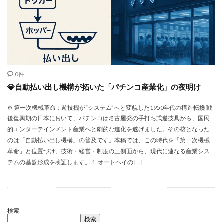
パチンコ構造
パチンコ歴史
パチンコ法令
パチンコ法規
パチンコ流通
パチンコ流通構造
パチンコ演出
パチンコ演出論
パチンコ物理
パチンコ理論
パチンコ産業
パチンコ産業史
パチンコ用語
パチンコ用語辞典
パチンコ相場
0件
💎自動払い出し機構が拓いた「パチンコ産業化」の夜明け
パチンコ確率
パチンコ経済史
パチンコ規制
パチンコ解析
パチンコ貿易
パチンコ開発
⚙️ 第一次機械革命：遊技機が“システム”へと変貌した1950年代の構造転換 戦
パチンコ革命
バックライト
バトルリーチ
後復興期の日本において、パチンコは名古屋発の手打ち式遊技具から、国民
的エンターテインメント産業へと劇的な進化を遂げました。その核となった
ハナビ
パネル構造
ハプティクス
ハマり台
のは「自動払い出し機構」の普及です。本稿では、この時代を「第一次機械
ハンドルスイッチ
ハンドル式
ハンドル操作
革命」と位置づけ、技術・経営・制度の三側面から、現代に連なる産業シス
ハンドル構造
ヒートシンク
ヒキ弱
ヒキ強
テムの基盤形成を検証します。 1. オートペイの […]
ビジネス戦略
ビスティ
ビタ押し
ビッグシューター
ヒンジ機構
ピンタンブラー
ファンファーレ演出
フィードバック
検索
検索
フィードバック制御
フィーバー