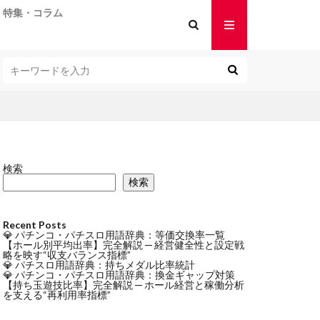
メーカー分析
特集・コラム
メイン制御
メダル投入
メルカリ
モーター駆動
ラウンド昇格
リース課税
検索
制御基板
検索
セット
ロ
Recent Posts
💎 パチンコ・パチスロ用語辞典：等価交換率一覧
【ホール別平均出率】完全解説 ─ 経営健全性と設定戦
リユース
略を映す“収支バランス指標”
💎 パチスロ用語辞典：持ちメダル比率統計
ログ管理
💎 パチンコ・パチスロ用語辞典：換金ギャップ対策
【持ち玉遊技比率】完全解説 ─ ホール経営と稼働分析
ワープ調整
を支える“再利用率指標”
二種混合