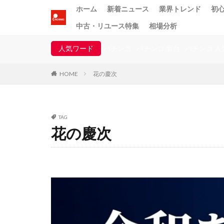
ミキシング
ホーム
新着ニュース
業界トレンド
初心
メーカー哲学
中古・リユース特集
相場分析
メイン制御ROM
人気ワード
パチンコ
パチンコ 新台
パチンコ 人
メダル検知
メンタル
メ
HOME
花の慶次
モード制御
ユニバーサルエン
ラウンド間
TAG
リーチ演出
花の慶次
リサイクル
リセット依存
リゼロループ
リユース市場
ロジスティクス
ワイヤレス制御