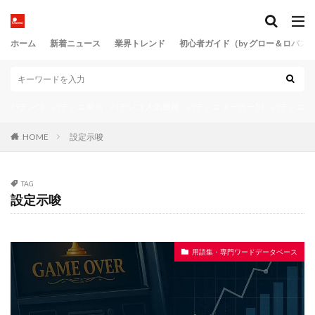
ボーダー
ボーダーライン
ボーダー理論
ボーナス
ボーナス察知
ボーナス成立
ホーム
新着ニュース
業界トレンド
初心者ガイド（by グロー＆ロバス
ボーナス確定画面
ボーナス確率
ホール
ホールコンピュータ
ホールコンピュータ解析
ホールサービス
ホールデータ
ホールマナー
パチンコ
パチンコ 新台
パチンコ 人気機種
パチンコ メーカー別
パチンコ 
ホールルール
ホール作業
ホール入門
ホール別平均出率
ホール徘徊
ホール戦略
HOME
設定示唆
ホール攻略
ホール文化
ホール管理
ホール管理者
ホール素子
ホール経営
TAG
ホール設置確認
ホール調整
ホール運営
設定示唆
ホール選び
ポイント還元率
ボタンバイブ
ボタン基板
ボタン演出
ホッパー
用語集・専門ワードデータベース
ホッパーセンサー
ホッパーモーター
ホッパー回路
ポリカーボネート
ホルコン
ホルコン制御
マイコン制御
マイスロ
マスロ
マナー