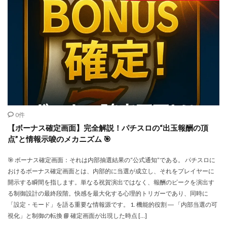
ラウンド間
ラッキートリガー
ランプ制御IC
リースレンタル
リース契約
リース課税
リーチ演出
リーチ目
リードスイッチ
リールモーター
リール制御
リール制御基板
リサイクル
リサイクル認定制度
リスク再配分
リスク管理
リスク認知
リセット
リセット依存
リセット判別
リセット台
リセット恩恵
リセット狙い
リゼロ
0件
【ボーナス確定画面】完全解説！パチスロの“出玉報酬の頂
リゼロループ
リプレイタイム
リプレイハズシ
点”と情報示唆のメカニズム 🎯
リプレイ制御
リモコンボード
リユース
リユース市場
リユース機
リユース部品
🎯 ボーナス確定画面：それは内部抽選結果の“公式通知”である。 パチスロに
おけるボーナス確定画面とは、内部的に当選が成立し、それをプレイヤーに
リンク構造
レバーON
レビュー
ログ管理
開示する瞬間を指します。単なる祝賀演出ではなく、報酬のピークを演出す
ロジスティクス
ロックピン
ロバスター
る制御設計の最終段階。快感を最大化する心理的トリガーであり、同時に
ワープ
ワープ入賞
ワープ狙い
ワープ調整
「設定・モード」を語る重要な情報源です。 1. 機能的役割 ― 「内部当選の可
視化」と制御の転換 📘 確定画面が出現した時点 […]
ワイヤレス制御
一撃万発
一時所得
一発台