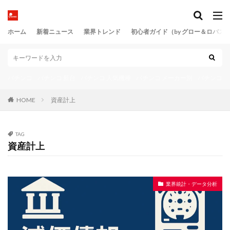
パチスロ構造白書
パチスロ歴史
パチスロ理論
パチスロ用語
パチスロ統計
パチスロ資金管理
ホーム
新着ニュース
業界トレンド
初心者ガイド（by グロー＆ロバス
パチンコ
パチンコ 仕組み
パチンコ 換金
パチンコRUSH
パチンコUX
パチンコデザイン
パチンコデビュー
パチンコの仕組み
パチンコ
パチンコ 新台
パチンコ 人気機種
パチンコ メーカー別
パチンコ 
パチンコの進化
パチンコファン向け記事
HOME
資産計上
パチンコマナー
パチンコ不正
パチンコ価格
パチンコ入門
パチンコ再生
パチンコ分析
TAG
パチンコ初心者
パチンコ台の重さ
パチンコ史
資産計上
パチンコ基礎
パチンコ基礎知識
パチンコ市場
パチンコ市場分析
パチンコ心理
パチンコ心理学
パチンコ心理設計
パチンコ思考法
パチンコ技術
業界統計・データ分析
パチンコ技術史
パチンコ文化
パチンコ文化史
パチンコ業界
パチンコ業界2025
パチンコ業界分析
パチンコ業界戦略
パチンコ業界統計
パチンコ業者