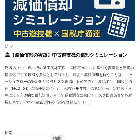
パチンコ構造
パチンコ歴史
パチンコ法令
パチンコ法規
パチンコ流通
パチンコ流通構造
パチンコ演出
パチンコ演出論
パチンコ物理
パチンコ理論
パチンコ産業
パチンコ産業史
パチンコ用語
パチンコ用語辞典
パチンコ相場
0件
🏛️【減価償却の実践】中古遊技機の償却シミュレーション
パチンコ確率
パチンコ経済史
パチンコ規制
パチンコ解析
パチンコ貿易
パチンコ開発
📑 導入：中古遊技機の減価償却実務 ― 国税庁ルールに基づく資産化と節税の
パチンコ革命
バックライト
バトルリーチ
最適化 中古遊技機を資産として計上し、適切に減価償却を行うことは、キャ
ッシュフローの安定化と税務リスク低減に不可欠です。本稿では、国税庁通
ハナビ
パネル構造
ハプティクス
ハマり台
達（No.5404）の簡便法に従った「残存耐用年数」の算定から、定額法・月
ハンドルスイッチ
ハンドル式
ハンドル操作
割による具体的な償却計算、そして税務調査におけるリスク回避策までを網
ハンドル構造
ヒートシンク
ヒキ弱
ヒキ強
羅します。2007年改正以降の「残存価額ゼロ（ […]
ビジネス戦略
ビスティ
ビタ押し
ビッグシューター
ヒンジ機構
ピンタンブラー
ファンファーレ演出
フィードバック
検索
検索
フィードバック制御
フィーバー