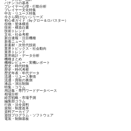
パチンコの基本
ホール選び
ポイント還元率
ボタンバイブ
プレイヤー心理・行動分析
プレイヤー文化特集
ボタン基板
ボタン演出
ホッパー
中古・リユース特集
今さら聞けないシリーズ
初心者ガイド（by グロー＆ロバスター）
ホッパーセンサー
ホッパーモーター
ホッパー回路
役物・筐体構造
技術・構造白書
ポリカーボネート
ホルコン
ホルコン制御
技術トレンド
文化・社会考察
新台速報・注目機種
マイコン制御
マイスロ
マスロ
マナー
新着ニュース
新素材・次世代技術
ミキシング
ミドル
ミドルスペック
業界トピックス・社会動向
業界トレンド
業界統計・データ分析
ミドルタイプ
ミドル機
メーカー
機種まとめ
機種レビュー・実機レポート
メーカー分析
メーカー哲学
メーカー対応
歴史・時代特集
歴史・時代考察
歴史年表・年代データ
メーカー比較
メーカー申請
メインプログラム
流通・リユース事情
流通・買取の裏側
メイン制御
メイン制御ROM
メイン制御基板
液晶・演出制御
特集・コラム
用語集・専門ワードデータベース
メイン基板
メカ設計
メダルホッパー
相場分析
経営戦略・市場予測
メダル投入
メダル検知
メダル識別
編集部コラム
行政・法令資料
規制・制度改革
メダル貸し
メッキ処理
メモリチェック
資料アーカイブ
遊技プログラム・ソフトウェア
メリット
メルカリ
メンタル
電装・制御基板
メンタルマネジメント
メンテナンス