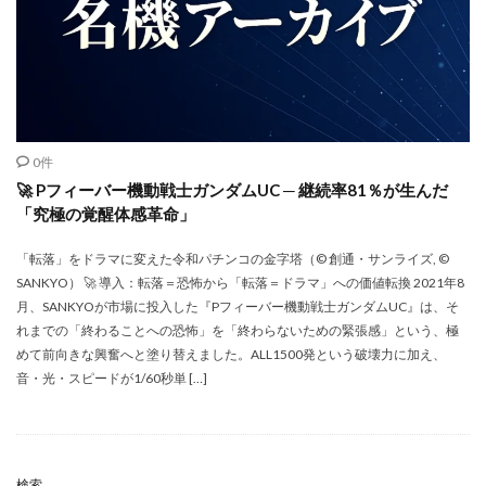
パチンコ法規
パチンコ流通
パチンコ流通構造
パチンコ演出
パチンコ演出論
パチンコ物理
パチンコ理論
パチンコ産業
パチンコ産業史
パチンコ用語
パチンコ用語辞典
パチンコ相場
パチンコ確率
パチンコ経済史
パチンコ規制
0件
パチンコ解析
パチンコ貿易
パチンコ開発
🚀 Pフィーバー機動戦士ガンダムUC ─ 継続率81％が生んだ
パチンコ革命
バックライト
バトルリーチ
「究極の覚醒体感革命」
ハナビ
パネル構造
ハプティクス
ハマり台
「転落」をドラマに変えた令和パチンコの金字塔（© 創通・サンライズ, ©
ハンドルスイッチ
ハンドル式
ハンドル操作
SANKYO） 🚀 導入：転落＝恐怖から「転落＝ドラマ」への価値転換 2021年8
ハンドル構造
ヒートシンク
ヒキ弱
ヒキ強
月、SANKYOが市場に投入した『Pフィーバー機動戦士ガンダムUC』は、そ
れまでの「終わることへの恐怖」を「終わらないための緊張感」という、極
ビジネス戦略
ビスティ
ビタ押し
めて前向きな興奮へと塗り替えました。ALL1500発という破壊力に加え、
ビッグシューター
ヒンジ機構
ピンタンブラー
音・光・スピードが1/60秒単 […]
ファンファーレ演出
フィードバック
フィードバック制御
フィーバー
フィーバーシリーズ
フェイク先読み
検索