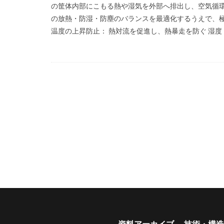
の筐体内部にこもる熱や湿気を外部へ排出し、空気循環
全商協・日遊協デ
の放熱・防湿・防塵のバランスを最適化するうえで、極
公安委員会報告書
温度の上昇防止： 熱対流を促進し、熱暴走を防ぐ 湿度・ 
内部制御
内
再利用
再利
再認定検査費用
出口信頼性
出玉データ
出玉制御
出
出玉率
出玉
出玉設計
出
初心者
初心
制作工程
制
勝ち逃げ
勝
北斗の拳
北
反射制御
収
資料アーカイブ
技術・構造