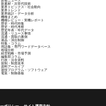
新着ニュース
新素材・次世代技術
連
公安委員会
業界トピックス・社会動向
業界トレンド
部不正
業界統計・データ分析
機種まとめ
再プレイ率
機種レビュー・実機レポート
歴史・時代特集
率
再認定
歴史・時代考察
歴史年表・年代データ
冷却監視
流通・リユース事情
流通・買取の裏側
システム
液晶・演出制御
特集・コラム
玉傾向
用語集・専門ワードデータベース
相場分析
経営戦略・市場予測
玉構成
出玉機構
編集部コラム
行政・法令資料
出玉表示
規制・制度改革
資料アーカイブ
分煙
刑法
遊技プログラム・ソフトウェア
電装・制御基板
益率分析
勝ち方講座
匂い対策
射センサー
可動役物
ーポリシー
サイト運営方針