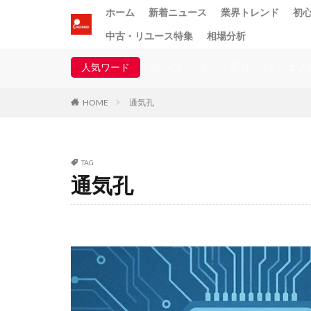
ミキシング
ホーム
新着ニュース
業界トレンド
初心
メーカー哲学
中古・リユース特集
相場分析
メイン制御ROM
人気ワード
パチンコ
パチンコ 新台
パチンコ 人
メダル検知
メンタル
メ
HOME
通気孔
モード制御
ユニバーサルエン
ラウンド間
TAG
リーチ演出
通気孔
リサイクル
リセット依存
リゼロループ
リユース市場
ロジスティクス
ワイヤレス制御