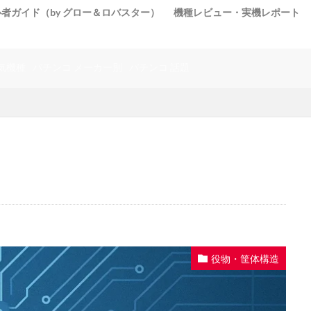
ミドル
ミドルスペック
ミドルタイプ
ミドル機
メーカー
者ガイド（by グロー＆ロバスター）
機種レビュー・実機レポート
メーカー対応
メーカー比較
メーカー申請
メインプログラム
メイン制御基板
メイン基板
メカ設計
メダルホッパー
気機種
パチンコ メーカー別
パチンコ 話題
メダル識別
メダル貸し
メッキ処理
メモリチェック
メリット
ンタルマネジメント
メンテナンス
メンテナンス基板
モーター制御
モード移行
モード管理
モジュール設計
モノラル
やめ時
ターテインメント
ライトミドル
ラウンド
ラウンド振り分け表
ラッキートリガー
ランプ制御IC
リースレンタル
リース契約
リーチ目
リードスイッチ
リールモーター
リール制御
リール
リサイクル認定制度
リスク再配分
リスク管理
リスク認知
リ
リセット判別
リセット台
リセット恩恵
リセット狙い
リゼ
リプレイタイム
リプレイハズシ
リプレイ制御
リモコンボード
役物・筐体構造
リユース機
リユース部品
リンク構造
レバーON
レビュー
ロックピン
ロバスター
ワープ
ワープ入賞
ワープ狙い
一撃万発
一時所得
一発台
一発告知
一種二種
一種