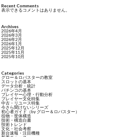
ク
不正対策
Recent Comments
表示できるコメントはありません。
不適合機
機
中古市場
Archives
2026年4月
中古相場分析
2026年3月
2026年2月
習
主体性
2026年1月
2025年12月
交換率
京楽
2025年11月
2025年10月
期
貸し
低貸玉
Categories
グロー＆ロバスターの教室
保安基準
スロットの基本
データ分析・統計
出
保証
パチンコの基本
プレイヤー心理・行動分析
個体差
プレイヤー文化特集
中古・リユース特集
先読み予告
今さら聞けないシリーズ
初心者ガイド（by グロー＆ロバスター）
出
入れ替え
役物・筐体構造
技術・構造白書
入賞口
技術トレンド
文化・社会考察
台系
新台速報・注目機種
全商協