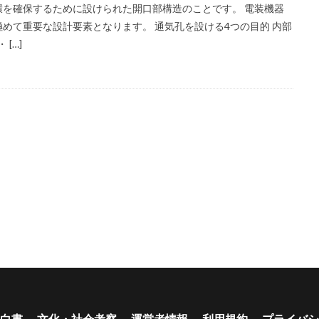
を確保するために設けられた開口部構造のことです。 電装機器
ータ
全商協オークション
全回転演出
全図柄テンパイ
全日遊
めて重要な設計要素となります。 通気孔を設ける4つの目的 内部
公安委員会講習会
公開情報
共振解析
内部カウンタ
内
[…]
部循環
内部抽選
内部状態
再プレイ
再プレイ回数制限
用禁止
再抽選演出
再整備
再検定
再演出型RUSH
再現
再販
再販価格予測
再販回転率
再資源化
冷却ファン
出率
出率再現性
出玉
出玉カウンター
出玉グラフ
出玉
出玉バランス
出玉バランス調整
出玉ランキング
出玉上限
出
玉削り
出玉効率
出玉性能
出玉性能試験
出玉期待値
出
率規制
出玉現象
出玉監視
出玉管理
出玉系統
出玉統計
玉試験
出玉調整
出現率
出目文化
分散
分散制御
者ガイド
初心者向け
初心者講座
判断エラー
利益率
利
御
制御テーブル
制御基板
割り込み処理
効果音
勝ち方
てる台
勝率
勝率アップ
勝率体感
勝率向上
勝率管理
電子
単独当選
単発
印刷技術
即ヤメ
即時報酬
反
支
収束
収益循環
取りこぼし
取り置き
古物商許可
白書
文化・社会考察
運営者情報
利用規約
プライバシ