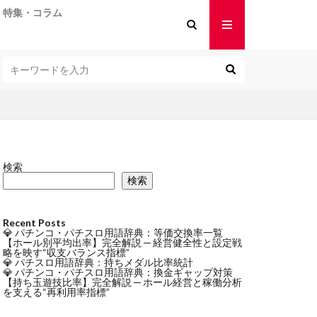
メーカー分析
特集・コラム
メイン制御
メダル投入
メルカリ
モーター駆動
ラウンド昇格
リース課税
検索
制御基板
検索
セット
ロ
Recent Posts
💎 パチンコ・パチスロ用語辞典：等価交換率一覧
【ホール別平均出率】完全解説 ─ 経営健全性と設定戦
リユース
略を映す“収支バランス指標”
💎 パチスロ用語辞典：持ちメダル比率統計
ログ管理
💎 パチンコ・パチスロ用語辞典：換金ギャップ対策
【持ち玉遊技比率】完全解説 ─ ホール経営と稼働分析
ワープ調整
を支える“再利用率指標”
二種混合