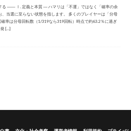
ータ
全商協オークション
全回転演出
全図柄テンパイ
全日遊
 ―― Ⅰ. 定義と本質 ― ハマリは「不運」ではなく「確率の余
公安委員会講習会
公開情報
共振解析
内部カウンタ
内
お、当選に至らない状態を指します。 多くのプレイヤーは「分母
は分母回転数（1/319なら319回転）時点で約63.2％に過ぎ
部循環
内部抽選
内部状態
再プレイ
再プレイ回数制限
[…]
用禁止
再抽選演出
再整備
再検定
再演出型RUSH
再現
再販
再販価格予測
再販回転率
再資源化
冷却ファン
出率
出率再現性
出玉
出玉カウンター
出玉グラフ
出玉
出玉バランス
出玉バランス調整
出玉ランキング
出玉上限
出
玉削り
出玉効率
出玉性能
出玉性能試験
出玉期待値
出
率規制
出玉現象
出玉監視
出玉管理
出玉系統
出玉統計
玉試験
出玉調整
出現率
出目文化
分散
分散制御
者ガイド
初心者向け
初心者講座
判断エラー
利益率
利
御
制御テーブル
制御基板
割り込み処理
効果音
勝ち方
てる台
勝率
勝率アップ
勝率体感
勝率向上
勝率管理
電子
単独当選
単発
印刷技術
即ヤメ
即時報酬
反
支
収束
収益循環
取りこぼし
取り置き
古物商許可
白書
文化・社会考察
運営者情報
利用規約
プライバシ