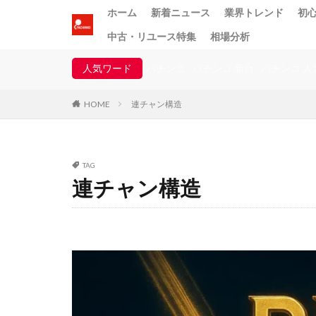
ミキシング
ホーム
新着ニュース
業界トレンド
初心
メーカー哲学
中古・リユース特集
相場分析
メイン制御ROM
人気ワード
パチンコ
パチンコ 新台
パチンコ 人
メダル検知
メンタル
メ
HOME
連チャン構造
モード制御
ユニバーサルエン
ラウンド間
TAG
リーチ演出
連チャン構造
リサイクル
リセット依存
リゼロループ
リユース市場
ロジスティクス
ワイヤレス制御