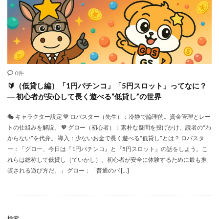
パチンコ法規
パチンコ流通
パチンコ流通構造
パチンコ演出
パチンコ演出論
パチンコ物理
パチンコ理論
パチンコ産業
パチンコ産業史
パチンコ用語
パチンコ用語辞典
パチンコ相場
パチンコ確率
パチンコ経済史
パチンコ規制
0件
パチンコ解析
パチンコ貿易
パチンコ開発
🔰（低貸し編）「1円パチンコ」「5円スロット」ってなに？
パチンコ革命
バックライト
バトルリーチ
― 初心者が安心して長く遊べる“低貸し”の世界
ハナビ
パネル構造
ハプティクス
ハマり台
🎭 キャラクター設定 🤎 ロバスター（先生）：冷静で論理的。資金管理とレー
ハンドルスイッチ
ハンドル式
ハンドル操作
トの仕組みを解説。 🧡 グロー（初心者）：素朴な疑問を投げかけ、読者の“わ
ハンドル構造
ヒートシンク
ヒキ弱
ヒキ強
からない”を代弁。 導入：少ないお金で長く遊べる“低貸し”とは？ ロバスタ
ー：「グロー、今日は『1円パチンコ』と『5円スロット』の話をしよう。こ
ビジネス戦略
ビスティ
ビタ押し
れらは総称して低貸し（ていかし）。初心者が安全に体験するために最も推
ビッグシューター
ヒンジ機構
ピンタンブラー
奨される遊び方だ。」 グロー：「普通のパ […]
ファンファーレ演出
フィードバック
フィードバック制御
フィーバー
フィーバーシリーズ
フェイク先読み
検索