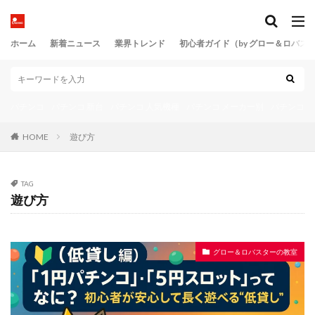
パチスロ用語
パチスロ統計
パチスロ資金管理
パチンコ
パチンコ 仕組み
パチンコ 換金
ホーム
新着ニュース
業界トレンド
初心者ガイド（by グロー＆ロバス
パチンコRUSH
パチンコUX
パチンコデザイン
パチンコデビュー
パチンコの仕組み
パチンコの進化
パチンコファン向け記事
パチンコ
パチンコ 新台
パチンコ 人気機種
パチンコ メーカー別
パチンコ 
パチンコマナー
パチンコ不正
パチンコ価格
パチンコ入門
パチンコ再生
パチンコ分析
HOME
遊び方
パチンコ初心者
パチンコ台の重さ
パチンコ史
パチンコ基礎
パチンコ基礎知識
パチンコ市場
TAG
パチンコ市場分析
パチンコ心理
パチンコ心理学
遊び方
パチンコ心理設計
パチンコ思考法
パチンコ技術
パチンコ技術史
パチンコ文化
パチンコ文化史
グロー＆ロバスターの教室
パチンコ業界
パチンコ業界2025
パチンコ業界分析
パチンコ業界戦略
パチンコ業界統計
パチンコ業者
パチンコ構造
パチンコ歴史
パチンコ法令