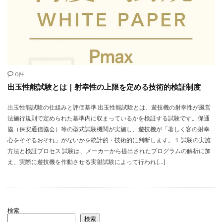
パチンコ構造
パチンコ歴史
パチンコ法令
パチンコ法規
パチンコ流通
パチンコ流通構造
パチンコ演出
パチンコ演出論
パチンコ物理
パチンコ理論
パチンコ産業
パチンコ産業史
パチンコ用語
パチンコ用語辞典
パチンコ相場
0件
出玉性能試験とは｜射幸性の上限を定める技術的検証制度
パチンコ確率
パチンコ経済史
パチンコ規制
パチンコ解析
パチンコ貿易
パチンコ開発
出玉性能試験の仕組みと評価基準 出玉性能試験とは、遊技機の射幸性が風営
パチンコ革命
バックライト
バトルリーチ
法施行規則で定められた基準内に収まっているかを検証する試験です。保通
協（保安通信協会）等の型式試験機関が実施し、遊技機が「著しく客の射幸
ハナビ
パネル構造
ハプティクス
ハマり台
心をそそるおそれ」がないかを統計的・技術的に判断します。 1. 試験の実施
ハンドルスイッチ
ハンドル式
ハンドル操作
方法と検証プロセス 試験は、メーカーから提出されたプログラムの解析に加
ハンドル構造
ヒートシンク
ヒキ弱
ヒキ強
え、実際に遊技機を作動させる実射試験によって行われ […]
ビジネス戦略
ビスティ
ビタ押し
ビッグシューター
ヒンジ機構
ピンタンブラー
ファンファーレ演出
フィードバック
検索
検索
フィードバック制御
フィーバー