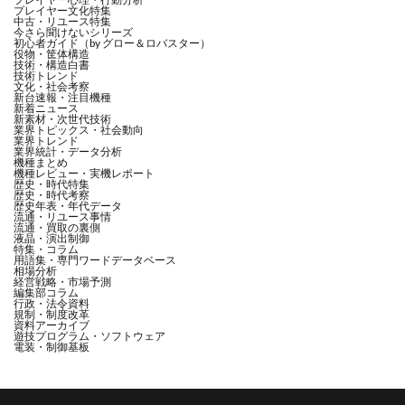
プレイヤー文化特集
中古・リユース特集
ホール設置確認
ホール調整
ホール運営
今さら聞けないシリーズ
初心者ガイド（by グロー＆ロバスター）
ホール選び
ポイント還元率
ボタンバイブ
役物・筐体構造
技術・構造白書
技術トレンド
ボタン基板
ボタン演出
ホッパー
文化・社会考察
新台速報・注目機種
ホッパーセンサー
ホッパーモーター
ホッパー回路
新着ニュース
新素材・次世代技術
業界トピックス・社会動向
ポリカーボネート
ホルコン
ホルコン制御
業界トレンド
業界統計・データ分析
マイコン制御
マイスロ
マスロ
マナー
機種まとめ
機種レビュー・実機レポート
歴史・時代特集
ミキシング
ミドル
ミドルスペック
歴史・時代考察
歴史年表・年代データ
ミドルタイプ
ミドル機
メーカー
流通・リユース事情
流通・買取の裏側
液晶・演出制御
メーカー分析
メーカー哲学
メーカー対応
特集・コラム
用語集・専門ワードデータベース
メーカー比較
メーカー申請
メインプログラム
相場分析
経営戦略・市場予測
編集部コラム
メイン制御
メイン制御ROM
メイン制御基板
行政・法令資料
規制・制度改革
メイン基板
メカ設計
メダルホッパー
資料アーカイブ
遊技プログラム・ソフトウェア
電装・制御基板
メダル投入
メダル検知
メダル識別
メダル貸し
メッキ処理
メモリチェック