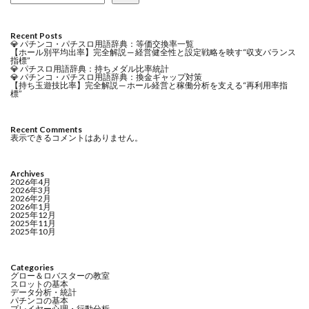
フィーバーシリーズ
フェイク先読み
Recent Posts
フェイルセーフ
フォトセンサー
ブランド体験
💎 パチンコ・パチスロ用語辞典：等価交換率一覧
【ホール別平均出率】完全解説 ─ 経営健全性と設定戦略を映す“収支バランス
ブランド戦略
プレイヤー心理
プレイヤー行動
指標”
💎 パチスロ用語辞典：持ちメダル比率統計
💎 パチンコ・パチスロ用語辞典：換金ギャップ対策
プレミア演出
フロー状態
プロスペクト理論
【持ち玉遊技比率】完全解説 ─ ホール経営と稼働分析を支える“再利用率指
標”
プロ技術
ベクトル制御
ヘソと電チュー
ヘソ入賞
ヘソ賞球
ヘソ釘
ベル入賞音
Recent Comments
表示できるコメントはありません。
ボーダー
ボーダーライン
ボーダー理論
ボーナス
ボーナス察知
ボーナス成立
Archives
2026年4月
ボーナス確定画面
ボーナス確率
ホール
2026年3月
2026年2月
ホールコンピュータ
ホールコンピュータ解析
2026年1月
2025年12月
2025年11月
ホールサービス
ホールデータ
ホールマナー
2025年10月
ホールルール
ホール作業
ホール入門
ホール別平均出率
ホール徘徊
ホール戦略
Categories
グロー＆ロバスターの教室
スロットの基本
ホール攻略
ホール文化
ホール管理
データ分析・統計
パチンコの基本
ホール管理者
ホール素子
ホール経営
プレイヤー心理・行動分析