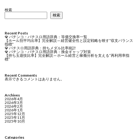
ロジスティクス
ロックピン
ロバスター
検索
ワープ
ワープ入賞
ワープ狙い
ワープ調整
検索
ワイヤレス制御
一撃万発
一時所得
一発台
一発告知
一種二種
一種二種混合
Recent Posts
💎 パチンコ・パチスロ用語辞典：等価交換率一覧
【ホール別平均出率】完全解説 ─ 経営健全性と設定戦略を映す“収支バランス
一種二種混合機
万枚
万枚突破
三店方式
指標”
💎 パチスロ用語辞典：持ちメダル比率統計
三洋
上振れ
上級テクニック
不正対策
💎 パチンコ・パチスロ用語辞典：換金ギャップ対策
【持ち玉遊技比率】完全解説 ─ ホール経営と稼働分析を支える“再利用率指
標”
不正改造
不正流通防止
不正競争防止法
不正転売防止
不正防止
不確実性
不適合機
Recent Comments
中リール制御
中古
中古スロット
表示できるコメントはありません。
中古パチンコ
中古パチンコ相場
中古実機
Archives
中古市場
中古市場動向
中古機市場
2026年4月
2026年3月
2026年2月
中古機流通
中古機相場
中古流通
中古相場
2026年1月
2025年12月
中古相場分析
中古資産価値
中古遊技機
2025年11月
2025年10月
中古遊技機市場
中古遊技機流通健全化要綱
主任者講習
主体性
主制御基板
乱数テーブル
Categories