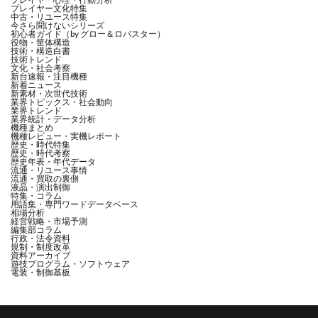
プレイヤー文化特集
中古・リユース特集
ホール設置確認
ホール調整
ホール運営
今さら聞けないシリーズ
初心者ガイド（by グロー＆ロバスター）
ホール選び
ポイント還元率
ボタンバイブ
役物・筐体構造
技術・構造白書
技術トレンド
ボタン基板
ボタン演出
ホッパー
文化・社会考察
新台速報・注目機種
ホッパーセンサー
ホッパーモーター
ホッパー回路
新着ニュース
新素材・次世代技術
業界トピックス・社会動向
ポリカーボネート
ホルコン
ホルコン制御
業界トレンド
業界統計・データ分析
マイコン制御
マイスロ
マスロ
マナー
機種まとめ
機種レビュー・実機レポート
歴史・時代特集
ミキシング
ミドル
ミドルスペック
歴史・時代考察
歴史年表・年代データ
ミドルタイプ
ミドル機
メーカー
流通・リユース事情
流通・買取の裏側
液晶・演出制御
メーカー分析
メーカー哲学
メーカー対応
特集・コラム
用語集・専門ワードデータベース
メーカー比較
メーカー申請
メインプログラム
相場分析
経営戦略・市場予測
編集部コラム
メイン制御
メイン制御ROM
メイン制御基板
行政・法令資料
規制・制度改革
メイン基板
メカ設計
メダルホッパー
資料アーカイブ
遊技プログラム・ソフトウェア
電装・制御基板
メダル投入
メダル検知
メダル識別
メダル貸し
メッキ処理
メモリチェック