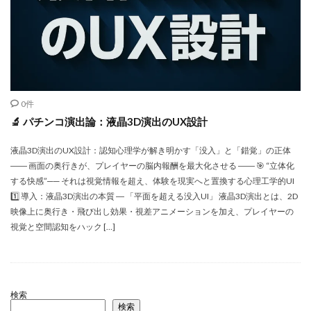
パチンコ構造
パチンコ歴史
パチンコ法令
パチンコ法規
パチンコ流通
パチンコ流通構造
パチンコ演出
パチンコ演出論
パチンコ物理
パチンコ理論
パチンコ産業
パチンコ産業史
パチンコ用語
パチンコ用語辞典
パチンコ相場
0件
🔬 パチンコ演出論：液晶3D演出のUX設計
パチンコ確率
パチンコ経済史
パチンコ規制
パチンコ解析
パチンコ貿易
パチンコ開発
液晶3D演出のUX設計：認知心理学が解き明かす「没入」と「錯覚」の正体
パチンコ革命
バックライト
バトルリーチ
―― 画面の奥行きが、プレイヤーの脳内報酬を最大化させる ―― 🎯 “立体化
する快感”── それは視覚情報を超え、体験を現実へと置換する心理工学的UI
ハナビ
パネル構造
ハプティクス
ハマり台
1️⃣ 導入：液晶3D演出の本質 ― 「平面を超える没入UI」 液晶3D演出とは、2D
ハンドルスイッチ
ハンドル式
ハンドル操作
映像上に奥行き・飛び出し効果・視差アニメーションを加え、プレイヤーの
ハンドル構造
ヒートシンク
ヒキ弱
ヒキ強
視覚と空間認知をハック […]
ビジネス戦略
ビスティ
ビタ押し
ビッグシューター
ヒンジ機構
ピンタンブラー
ファンファーレ演出
フィードバック
検索
検索
フィードバック制御
フィーバー