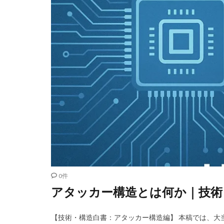
一種二種混合機
不正改造
不
中リール制御
中古市場動向
中古資産価値
主制御基板
仕組み解説
仮面ライダー
体感設計
体
保安基準改定
保証制度
保
偏心カム
停
0件
光学UI
光学
アタッカー構造とは何か｜技術
入出力制御
入賞口制御
【技術・構造白書：アタッカー構造編】 本稿では、大