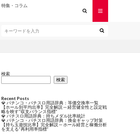
メーカー分析
特集・コラム
メイン制御
メダル投入
メルカリ
モーター駆動
ラウンド昇格
リース課税
検索
制御基板
検索
セット
ロ
Recent Posts
💎 パチンコ・パチスロ用語辞典：等価交換率一覧
【ホール別平均出率】完全解説 ─ 経営健全性と設定戦
リユース
略を映す“収支バランス指標”
💎 パチスロ用語辞典：持ちメダル比率統計
ログ管理
💎 パチンコ・パチスロ用語辞典：換金ギャップ対策
【持ち玉遊技比率】完全解説 ─ ホール経営と稼働分析
ワープ調整
を支える“再利用率指標”
二種混合