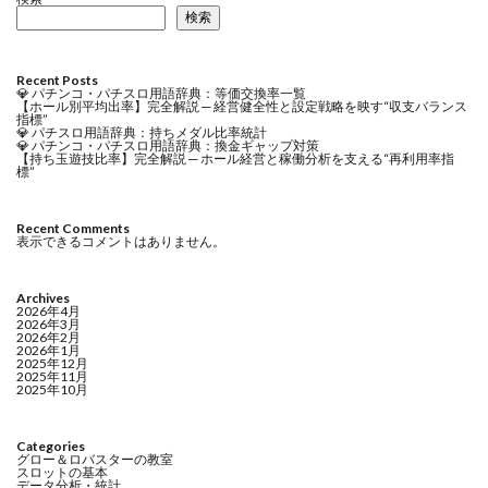
フェイルセーフ
フォトセンサー
ブランド体験
検索
ブランド戦略
プレイヤー心理
プレイヤー行動
プレミア演出
フロー状態
プロスペクト理論
Recent Posts
💎 パチンコ・パチスロ用語辞典：等価交換率一覧
【ホール別平均出率】完全解説 ─ 経営健全性と設定戦略を映す“収支バランス
プロ技術
ベクトル制御
ヘソと電チュー
指標”
💎 パチスロ用語辞典：持ちメダル比率統計
ヘソ入賞
ヘソ賞球
ヘソ釘
ベル入賞音
💎 パチンコ・パチスロ用語辞典：換金ギャップ対策
【持ち玉遊技比率】完全解説 ─ ホール経営と稼働分析を支える“再利用率指
標”
ボーダー
ボーダーライン
ボーダー理論
ボーナス
ボーナス察知
ボーナス成立
Recent Comments
表示できるコメントはありません。
ボーナス確定画面
ボーナス確率
ホール
ホールコンピュータ
ホールコンピュータ解析
Archives
ホールサービス
ホールデータ
ホールマナー
2026年4月
2026年3月
2026年2月
ホールルール
ホール作業
ホール入門
2026年1月
2025年12月
ホール別平均出率
ホール徘徊
ホール戦略
2025年11月
2025年10月
ホール攻略
ホール文化
ホール管理
ホール管理者
ホール素子
ホール経営
Categories
グロー＆ロバスターの教室
ホール設置確認
ホール調整
ホール運営
スロットの基本
データ分析・統計