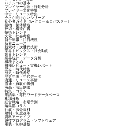
パチンコの基本
ホール選び
ポイント還元率
ボタンバイブ
プレイヤー心理・行動分析
プレイヤー文化特集
ボタン基板
ボタン演出
ホッパー
中古・リユース特集
今さら聞けないシリーズ
初心者ガイド（by グロー＆ロバスター）
ホッパーセンサー
ホッパーモーター
ホッパー回路
役物・筐体構造
技術・構造白書
ポリカーボネート
ホルコン
ホルコン制御
技術トレンド
文化・社会考察
新台速報・注目機種
マイコン制御
マイスロ
マスロ
マナー
新着ニュース
新素材・次世代技術
ミキシング
ミドル
ミドルスペック
業界トピックス・社会動向
業界トレンド
業界統計・データ分析
ミドルタイプ
ミドル機
メーカー
機種まとめ
機種レビュー・実機レポート
メーカー分析
メーカー哲学
メーカー対応
歴史・時代特集
歴史・時代考察
歴史年表・年代データ
メーカー比較
メーカー申請
メインプログラム
流通・リユース事情
流通・買取の裏側
メイン制御
メイン制御ROM
メイン制御基板
液晶・演出制御
特集・コラム
用語集・専門ワードデータベース
メイン基板
メカ設計
メダルホッパー
相場分析
経営戦略・市場予測
メダル投入
メダル検知
メダル識別
編集部コラム
行政・法令資料
規制・制度改革
メダル貸し
メッキ処理
メモリチェック
資料アーカイブ
遊技プログラム・ソフトウェア
メリット
メルカリ
メンタル
電装・制御基板
メンタルマネジメント
メンテナンス