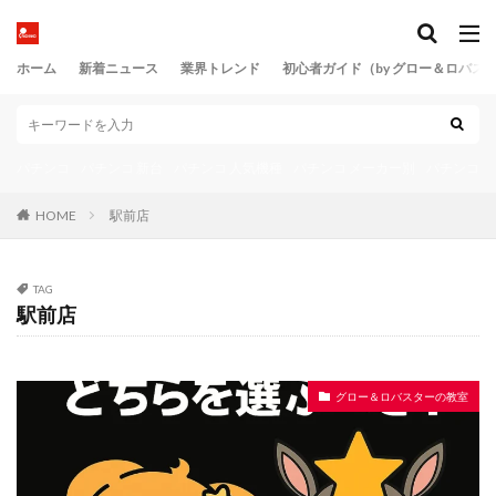
パチスロ用語
パチスロ統計
パチスロ資金管理
パチンコ
パチンコ 仕組み
パチンコ 換金
ホーム
新着ニュース
業界トレンド
初心者ガイド（by グロー＆ロバス
パチンコRUSH
パチンコUX
パチンコデザイン
パチンコデビュー
パチンコの仕組み
パチンコの進化
パチンコファン向け記事
パチンコ
パチンコ 新台
パチンコ 人気機種
パチンコ メーカー別
パチンコ 
パチンコマナー
パチンコ不正
パチンコ価格
パチンコ入門
パチンコ再生
パチンコ分析
HOME
駅前店
パチンコ初心者
パチンコ台の重さ
パチンコ史
パチンコ基礎
パチンコ基礎知識
パチンコ市場
TAG
パチンコ市場分析
パチンコ心理
パチンコ心理学
駅前店
パチンコ心理設計
パチンコ思考法
パチンコ技術
パチンコ技術史
パチンコ文化
パチンコ文化史
グロー＆ロバスターの教室
パチンコ業界
パチンコ業界2025
パチンコ業界分析
パチンコ業界戦略
パチンコ業界統計
パチンコ業者
パチンコ構造
パチンコ歴史
パチンコ法令