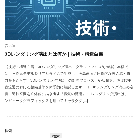
パチンコ構造
パチンコ歴史
パチンコ法令
パチンコ法規
パチンコ流通
パチンコ流通構造
パチンコ演出
パチンコ演出論
パチンコ物理
パチンコ理論
パチンコ産業
パチンコ産業史
パチンコ用語
パチンコ用語辞典
パチンコ相場
0件
3Dレンダリング演出とは何か｜技術・構造白書
パチンコ確率
パチンコ経済史
パチンコ規制
パチンコ解析
パチンコ貿易
パチンコ開発
【技術・構造白書：3Dレンダリング演出・グラフィックス制御編】 本稿で
パチンコ革命
バックライト
バトルリーチ
は、三次元モデルをリアルタイムで生成し、液晶画面に圧倒的な没入感と迫
力をもたらす「3Dレンダリング演出」の処理プロセス、GPU構造、および中
ハナビ
パネル構造
ハプティクス
ハマり台
古流通における整備基準を体系的に解説します。 Ⅰ. 3Dレンダリング演出の定
ハンドルスイッチ
ハンドル式
ハンドル操作
義：遊技空間を立体的に描き出す「視覚の魔術」 3Dレンダリング演出は、コ
ハンドル構造
ヒートシンク
ヒキ弱
ヒキ強
ンピュータグラフィックスを用いてキャラクタ […]
ビジネス戦略
ビスティ
ビタ押し
ビッグシューター
ヒンジ機構
ピンタンブラー
ファンファーレ演出
フィードバック
検索
検索
フィードバック制御
フィーバー