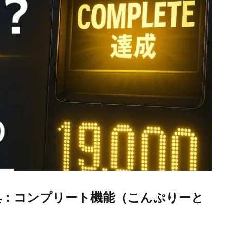
物理構造
物理法則
物理現象
物理調整
特別試験報告書
殊景品
特賞景品
状態遷移
独立試行
獲得枚数
玉のコン
貸し
現金投資削減
球供給制御
球挙動
球排出
球流制御
球誘導
環境保全
環境対応
環境試験
甘デジ
用語
常検出
異常検知
異物防止
発射ユニット
発射機構
登録
盤面整備
盤面構造
盤面設計
目押し
目押し精度
相場
修制度
研究機
確変
確定演出
確定申告
確率
確率
確率バイアス
確率分布
確率制御
確率幻想
確率心理
確
錯覚
確証バイアス
確認証制度
磁気センサー
磁気検知
書目録
禁煙
税制改正2025
税務調査
税金
稼働データ
稼働分析
稼働口座
稼働戦略
稼働指標
稼働率
空き台
立ち回り
立体音響
等価交換率
筐体デザイン
筐体外装
体構造
筐体設計
管理制度
管理者教育
管理者講習
管理
辞典：コンプリート機能（こんぷりーと
造
粗利率
粗利設定
精密制御
精密構造
精密測定
材
終了画面
終日勝負
組立工程
経営分析
経営効率