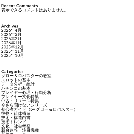
特図1
特図2
Recent Comments
表示できるコメントはありません。
トロール
玉単価
球流設計
Archives
2026年4月
用語解説
2026年3月
2026年2月
数
登録証
2026年1月
2025年12月
相場分析
2025年11月
2025年10月
デザイン
率解析
確率設計
Categories
グロー＆ロバスターの教室
社会的背景
スロットの基本
データ分析・統計
稼働メモ
パチンコの基本
プレイヤー心理・行動分析
空気流制御
プレイヤー文化特集
中古・リユース特集
筐体技術
今さら聞けないシリーズ
初心者ガイド（by グロー＆ロバスター）
遊技機制度
節玉
役物・筐体構造
技術・構造白書
精密駆動
技術トレンド
文化・社会考察
新台速報・注目機種
経営戦略