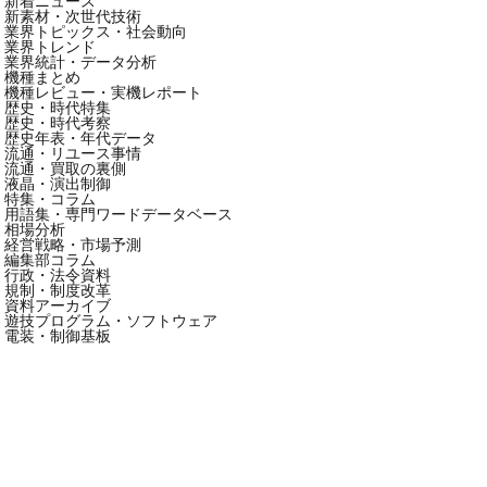
新着ニュース
新素材・次世代技術
計管理
統計解析
業界トピックス・社会動向
業界トレンド
3%
総括
業界統計・データ分析
機種まとめ
習慣化
耐久構造
機種レビュー・実機レポート
歴史・時代特集
文化
職業打ち
歴史・時代考察
歴史年表・年代データ
渇
花の慶次
流通・リユース事情
流通・買取の裏側
済学
液晶・演出制御
行政処分
特集・コラム
用語集・専門ワードデータベース
政費用
表示制御
相場分析
経営戦略・市場予測
製造番号
編集部コラム
行政・法令資料
インターフェース
規制・制度改革
資料アーカイブ
称出率
遊技プログラム・ソフトウェア
電装・制御基板
定攻略
設定看破
設置届出
設計
認定制度
認証制度