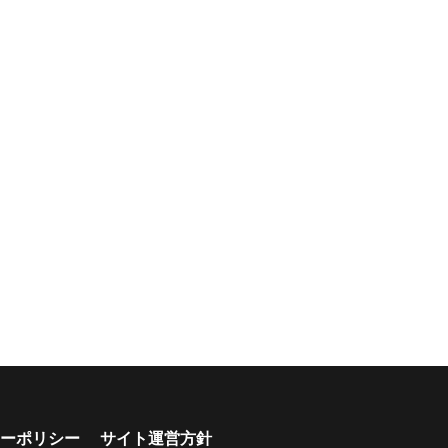
ーポリシー
サイト運営方針