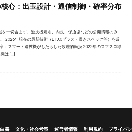
の核心：出玉設計・通信制御・確率分布
報を一切含まず、遊技機規則、内規、保通協などの公開情報のみ
2026年現在の最新技術（LT3.0プラス・貫きスペック等）を反
序章：スマート遊技機がもたらした数理的転換 2022年のスマスロ導
は […]
白書
文化・社会考察
運営者情報
利用規約
プライバシ