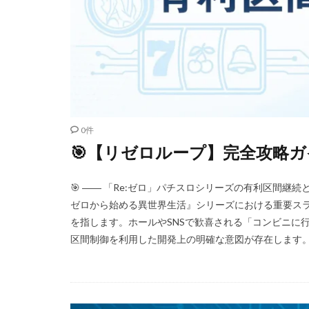
誘導検出
誘
販売業登録
資産価値
資
賞球ストッパー
軍団打ち
転
透明性
通信
0件
通達
通風設
🎯【リゼロループ】完全攻略
連打演出
連
遊技人口
遊
🎯 ―― 「Re:ゼロ」パチスロシリーズの有利区間継
遊技機リサイクル
ゼロから始める異世界生活』シリーズにおける重要スラ
遊技機性能試験
を指します。ホールやSNSで歓喜される「コンビニに
区間制御を利用した開発上の明確な意図が存在します。保
遊技機規則
過電流保護
配置設計
金
釘打ち
釘打