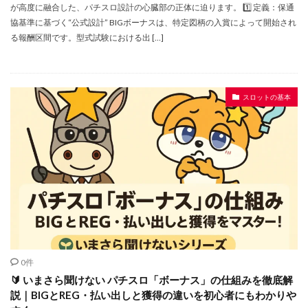
宵越し
宵越し狙い
家スロ
家パチ
が高度に融合した、パチスロ設計の心臓部の正体に迫ります。 1️⃣ 定義：保通
家パチ設置
寄り釘
寝かせ
寝かせ調整
協基準に基づく“公式設計” BIGボーナスは、特定図柄の入賞によって開始され
る報酬区間です。型式試験における出 […]
封印
封印検査
封印番号
封印確認
専業
専門ホール
射幸心
射幸性
射幸性基準
射幸性抑制
導光板
導光板演出技術
導光設計
スロットの基本
導通検査
導電体パネル
小当たり
小当たりRUSH
小役カウント
小役確率
届出
展示機
島
島一斉放出
工学
工業史
左打ち
差分解析
差枚
差枚2400枚
差枚リミット
巻線抵抗
市場分析
市場変化
市場戦略
市場透明化
平和
平和工業
幾何分布
広告宣伝規制
広告規制
広告規制]
広告費最適化
店員
店長ボタン
廃棄
0件
廃棄処理
廃棄届出制度
引き戻し
🔰 いまさら聞けない パチスロ「ボーナス」の仕組みを徹底解
引き戻しゾーン
強制終了モード
役物
説｜BIGとREG・払い出しと獲得の違いを初心者にもわかりや