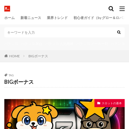
光拡散構造
光演出
入れ替え
入出力制御
入力デバイス
入力制御
入店ガイド
ホーム
新着ニュース
業界トレンド
初心者ガイド（by グロー＆ロバス
入替承認申請
入賞制御
入賞口
入賞口制御
入賞導流
入賞時光表現
入賞検知
入賞装置
入賞誘導
全台系
全商協
パチンコ
パチンコ 新台
パチンコ 人気機種
パチンコ メーカー別
パチンコ 
全商協・日遊協データ
全商協オークション
HOME
BIGボーナス
全回転演出
全図柄テンパイ
全日遊連
公安委員会
公安委員会報告書
公安委員会講習会
TAG
公開情報
共振解析
内部カウンタ
内部不正
BIGボーナス
内部制御
内部循環
内部抽選
内部状態
再プレイ
再プレイ回数制限
再プレイ率
再利用
再利用禁止
再抽選演出
再整備
スロットの基本
再検定
再演出型RUSH
再現率
再認定
再認定検査費用
再販
再販価格予測
再販回転率
再資源化
冷却ファン
冷却監視