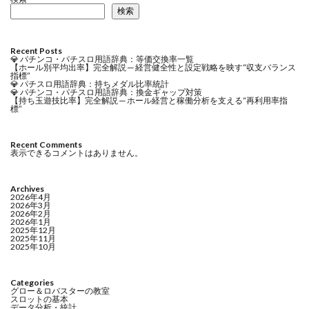
フェイルセーフ
フォトセンサー
ブランド体験
検索
ブランド戦略
プレイヤー心理
プレイヤー行動
プレミア演出
フロー状態
プロスペクト理論
Recent Posts
💎 パチンコ・パチスロ用語辞典：等価交換率一覧
【ホール別平均出率】完全解説 ─ 経営健全性と設定戦略を映す“収支バランス
プロ技術
ベクトル制御
ヘソと電チュー
指標”
💎 パチスロ用語辞典：持ちメダル比率統計
ヘソ入賞
ヘソ賞球
ヘソ釘
ベル入賞音
💎 パチンコ・パチスロ用語辞典：換金ギャップ対策
【持ち玉遊技比率】完全解説 ─ ホール経営と稼働分析を支える“再利用率指
標”
ボーダー
ボーダーライン
ボーダー理論
ボーナス
ボーナス察知
ボーナス成立
Recent Comments
表示できるコメントはありません。
ボーナス確定画面
ボーナス確率
ホール
ホールコンピュータ
ホールコンピュータ解析
Archives
ホールサービス
ホールデータ
ホールマナー
2026年4月
2026年3月
2026年2月
ホールルール
ホール作業
ホール入門
2026年1月
2025年12月
ホール別平均出率
ホール徘徊
ホール戦略
2025年11月
2025年10月
ホール攻略
ホール文化
ホール管理
ホール管理者
ホール素子
ホール経営
Categories
グロー＆ロバスターの教室
ホール設置確認
ホール調整
ホール運営
スロットの基本
データ分析・統計