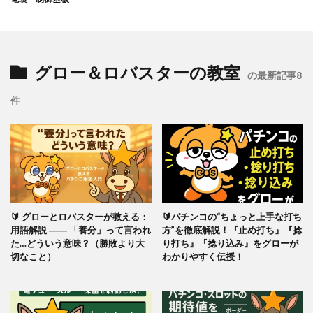
グロー＆ロバスターの教室
の最新記事8
件
🔰 グローとロバスターが教える：
🔰パチンコの“ちょっと上手な打ち
用語解説 ―― 「養分」って言われ
方”を徹底解説！『止め打ち』『捻
た…どういう意味？（勝敗より大
り打ち』『捻り込み』をグローが
切なこと）
わかりやすく伝授！