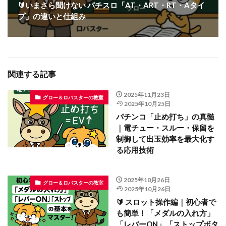
🔰いまさら聞けない パチスロ「AT・ART・RT・Aタイ
プ」の違いと仕組み
関連する記事
2025年11月23日
グロー＆ロバスターの教室
2025年10月25日
パチンコ「止め打ち」の真髄
｜電チュー・スルー・保留を
制御して出玉効率を最大化す
る応用技術
2025年10月26日
グロー＆ロバスターの教室
2025年10月26日
🔰 スロット操作編｜初心者で
も簡単！「メダルの入れ方」
「レバーON」「ストップボタ