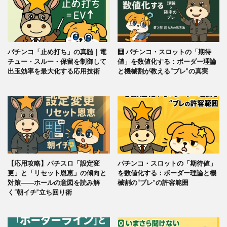
パチンコ「止め打ち」の真髄｜電
🧮 パチンコ・スロットの「期待
チュー・スルー・保留を制御して
値」を数値化する：ボーダー理論
出玉効率を最大化する応用技術
と機械割が教える“ブレ”の真実
【応用攻略】パチスロ「設定変
パチンコ・スロットの「期待値」
更」と「リセット恩恵」の傾向と
を数値化する：ボーダー理論と機
対策――ホールの意図を読み解
械割の“ブレ”の許容範囲
く“朝イチ”立ち回り術