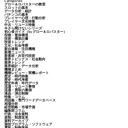
Categories
グロー＆ロバスターの教室
スロットの基本
データ分析・統計
パチンコの基本
プレイヤー心理・行動分析
プレイヤー文化特集
中古・リユース特集
今さら聞けないシリーズ
初心者ガイド（by グロー＆ロバスター）
役物・筐体構造
技術・構造白書
技術トレンド
文化・社会考察
新台速報・注目機種
新着ニュース
新素材・次世代技術
業界トピックス・社会動向
業界トレンド
業界統計・データ分析
機種まとめ
機種レビュー・実機レポート
歴史・時代特集
歴史・時代考察
歴史年表・年代データ
流通・リユース事情
流通・買取の裏側
液晶・演出制御
特集・コラム
用語集・専門ワードデータベース
相場分析
経営戦略・市場予測
編集部コラム
行政・法令資料
規制・制度改革
資料アーカイブ
遊技プログラム・ソフトウェア
電装・制御基板