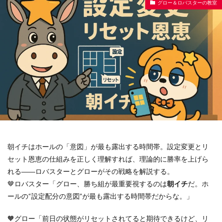
グロー＆ロバスターの教室
朝イチはホールの「意図」が最も露出する時間帯。設定変更とリ
セット恩恵の仕組みを正しく理解すれば、理論的に勝率を上げら
れる――ロバスターとグローがその戦略を解説する。
🤎ロバスター
「グロー、勝ち組が最重要視するのは
朝イチ
だ。ホ
ールの“設定配分の意図”が最も露出する時間帯だからな。」
🧡グロー
「前日の状態がリセットされてると期待できるけど、リ