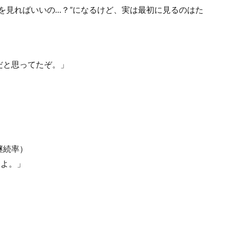
を見ればいいの…？”になるけど、実は最初に見るのはた
だと思ってたぞ。」
継続率）
くよ。」