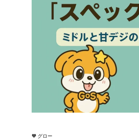
🧡 グロー