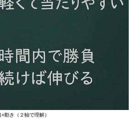
口×動き（２軸で理解）