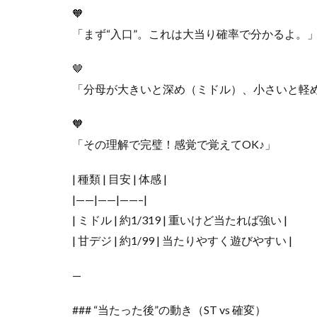
🧡
「まず“入口”。これは大当り確率で分かるよ。
🤎
「分母が大きいと深め（ミドル）、小さいと軽
🧡
「その理解で完璧！感覚で覚えてOK♪」
| 種類 | 目安 | 体感 |
|——|——|——–|
| ミドル | 約1/319 | 重いけど当たれば強い |
| 甘デジ | 約1/99 | 当たりやすく遊びやすい |
—
### “当たった後”の動き（ST vs 確変）