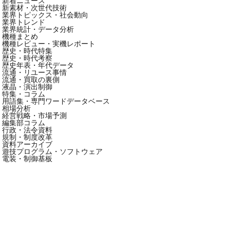
新着ニュース
新素材・次世代技術
業界トピックス・社会動向
業界トレンド
業界統計・データ分析
機種まとめ
機種レビュー・実機レポート
歴史・時代特集
歴史・時代考察
歴史年表・年代データ
流通・リユース事情
流通・買取の裏側
液晶・演出制御
特集・コラム
用語集・専門ワードデータベース
相場分析
経営戦略・市場予測
編集部コラム
行政・法令資料
規制・制度改革
資料アーカイブ
遊技プログラム・ソフトウェア
電装・制御基板