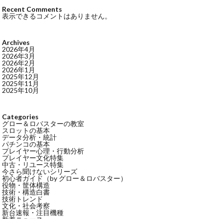
電動化
Recent Comments
表示できるコメントはありません。
波干渉説
電波法
ライン
Archives
2026年4月
電装技術
2026年3月
2026年2月
防止
静音化
2026年1月
2025年12月
音質最適化
2025年11月
2025年10月
押し
風俗営業法
条
風営法違反
Categories
駆動技術
グロー＆ロバスターの教室
スロットの基本
設定確信
データ分析・統計
パチンコの基本
プレイヤー心理・行動分析
プレイヤー文化特集
中古・リユース特集
今さら聞けないシリーズ
初心者ガイド（by グロー＆ロバスター）
役物・筐体構造
技術・構造白書
技術トレンド
文化・社会考察
新台速報・注目機種