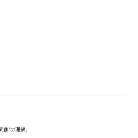
間側”の理解。