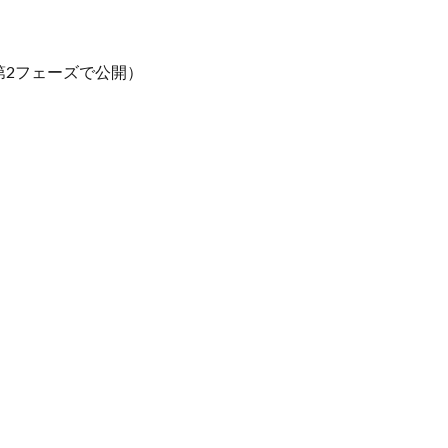
第2フェーズで公開）