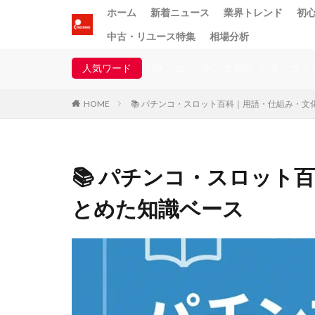
資産価値
資
ホーム
新着ニュース
業界トレンド
初心
賞球ストッパー
中古・リユース特集
相場分析
軍団打ち
転
人気ワード
パチンコ
パチンコ 新台
パチンコ 人
透明性
通信
通達
通風設
HOME
📚 パチンコ・スロット百科｜用語・仕組み・文
連打演出
連
遊技人口
遊
遊技機リサイクル
📚 パチンコ・スロット
遊技機性能試験
遊技機規則
とめた知識ベース
過電流保護
配置設計
金
釘打ち
釘打
閉店チェック
防錆処理
防