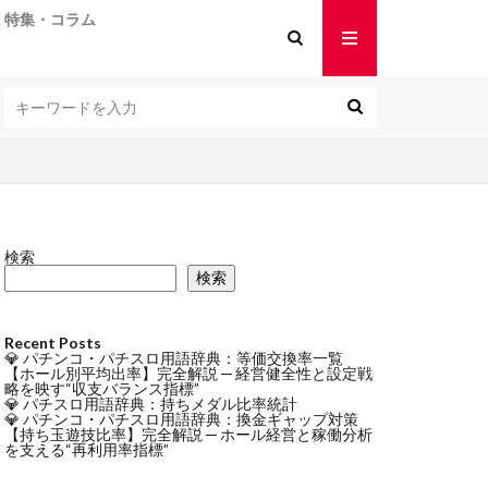
賞品取扱所
特集・コラム
減算
超韋駄天
逆押し
正
通気孔
ャン補正
データ履歴
白書
遊技機
遊技機外装
検索
技機製造業許可
検索
遊技設計
都市伝説
Recent Posts
💎 パチンコ・パチスロ用語辞典：等価交換率一覧
釘位置測定
釘師
【ホール別平均出率】完全解説 ─ 経営健全性と設定戦
略を映す“収支バランス指標”
鍵シリンダー
💎 パチスロ用語辞典：持ちメダル比率統計
💎 パチンコ・パチスロ用語辞典：換金ギャップ対策
【持ち玉遊技比率】完全解説 ─ ホール経営と稼働分析
防犯設計
を支える“再利用率指標”
電サポ回転数