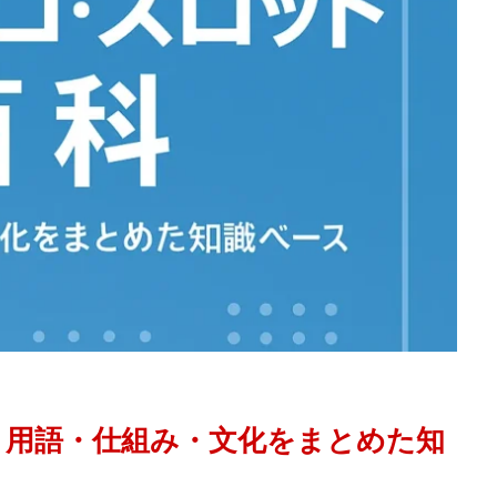
電チュー
電チュー拾い率
電力
電動ハンドル
電動ユニット
圧制御
電圧降下
電子ロック
電子制御PCB
電子認証
電
流遮断リレー
電源トランス
電源ヒューズ
電源ユニット
電源
電装ユニット
電装冷却
電装制御
電装基板
電装安全
装設計
電装部品
電装配線
電飾パターン
静電対策
静電
非等価対策
音場設計
音声ROM
音声同期
音声端子
音響制御
音響基板
音響演出
音響補正
音響設計
順
風営法
風営法届出書
風営法改正
風営法第23条
風営法第9
風車下
風車逃げ
養分
駅前店
駆動制御
駆動回路
動設計
高度経済成長
高設定
高設定分析
高設定判別
高
高速遊技化
鬼がかり
魔戒演出工学
黄金比
検索
科｜用語・仕組み・文化をまとめた知