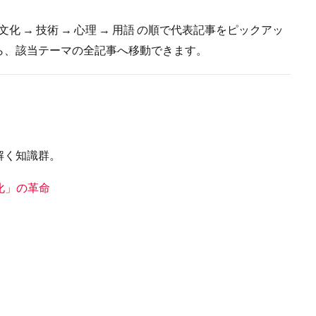
化 → 技術 → 心理 → 用語 の順で代表記事をピックアッ
ら、該当テーマの全記事へ移動できます。
解く知識群。
化」の革命
）