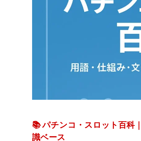
電サポ抜け
電動発射
電
電流制御
電
電磁ソレノイド
電装構造
電
非営業用遊技機
音量
音響
風俗営業許可
風読み
風車
駆動機構
駆
高速RUSH
📚 パチンコ・スロット百
識ベース