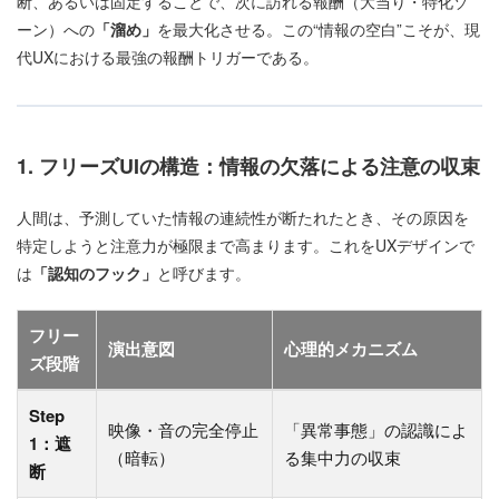
断、あるいは固定することで、次に訪れる報酬（大当り・特化ゾ
ーン）への
「溜め」
を最大化させる。この“情報の空白”こそが、現
代UXにおける最強の報酬トリガーである。
1. フリーズUIの構造：情報の欠落による注意の収束
人間は、予測していた情報の連続性が断たれたとき、その原因を
特定しようと注意力が極限まで高まります。これをUXデザインで
は
「認知のフック」
と呼びます。
フリー
演出意図
心理的メカニズム
ズ段階
Step
映像・音の完全停止
「異常事態」の認識によ
1：遮
（暗転）
る集中力の収束
断