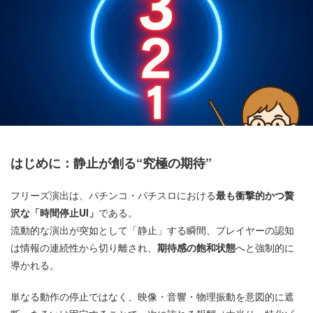
はじめに：静止が創る“究極の期待”
フリーズ演出は、パチンコ・パチスロにおける
最も衝撃的かつ贅
沢な「時間停止UI」
である。
流動的な演出が突如として「静止」する瞬間、プレイヤーの認知
は情報の連続性から切り離され、
期待感の飽和状態
へと強制的に
導かれる。
単なる動作の停止ではなく、映像・音響・物理振動を意図的に遮