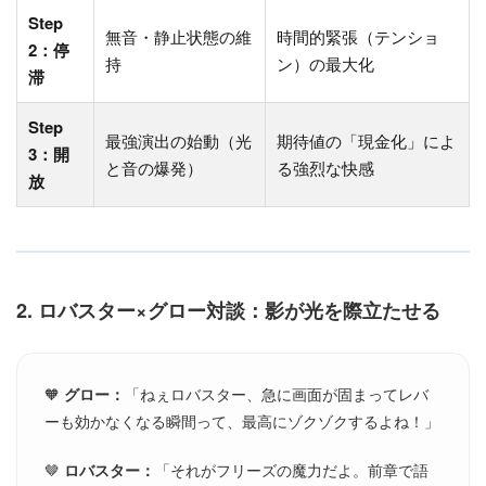
Step
無音・静止状態の維
時間的緊張（テンショ
2：停
持
ン）の最大化
滞
Step
最強演出の始動（光
期待値の「現金化」によ
3：開
と音の爆発）
る強烈な快感
放
2. ロバスター×グロー対談：影が光を際立たせる
🧡
グロー：
「ねぇロバスター、急に画面が固まってレバ
ーも効かなくなる瞬間って、最高にゾクゾクするよね！」
🤎
ロバスター：
「それがフリーズの魔力だよ。前章で語