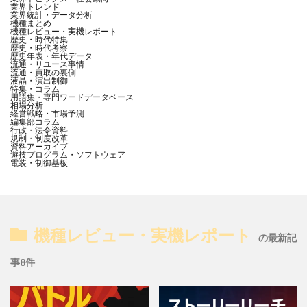
業界トレンド
業界統計・データ分析
機種まとめ
機種レビュー・実機レポート
歴史・時代特集
歴史・時代考察
歴史年表・年代データ
流通・リユース事情
流通・買取の裏側
液晶・演出制御
特集・コラム
用語集・専門ワードデータベース
相場分析
経営戦略・市場予測
編集部コラム
行政・法令資料
規制・制度改革
資料アーカイブ
遊技プログラム・ソフトウェア
電装・制御基板
機種レビュー・実機レポート
の最新記
事8件