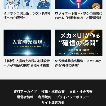
🔬 パチンコ演出論：ラウンド昇格
🎞️ タイマー予告 ─ パチンコ演出に
演出の心理設計
おける「時間制御UI」と緊張設計
【解析】入賞時光表現の心理設計
⚙️ 役物連携演出構造 ─ メカ×UIが
─ UIが“報酬の瞬間”を照らす構造
作る“確信の瞬間”
資料アーカイブ
技術・構造白書
文化・社会考察
運営者情報
利用規約
プライバシーポリシー
サイト運営方針