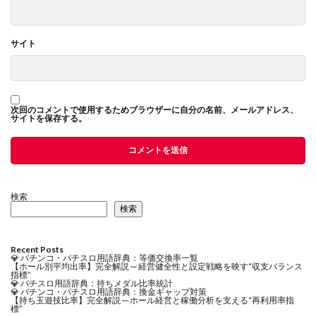
サイト
次回のコメントで使用するためブラウザーに自分の名前、メールアドレス、
サイトを保存する。
検索
検索
Recent Posts
💎 パチンコ・パチスロ用語辞典：等価交換率一覧
【ホール別平均出率】完全解説 ─ 経営健全性と設定戦略を映す“収支バランス
指標”
💎 パチスロ用語辞典：持ちメダル比率統計
💎 パチンコ・パチスロ用語辞典：換金ギャップ対策
【持ち玉遊技比率】完全解説 ─ ホール経営と稼働分析を支える“再利用率指
標”