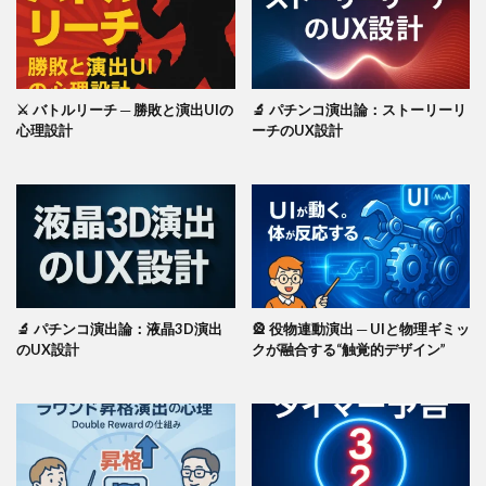
⚔️ バトルリーチ ─ 勝敗と演出UIの
🔬 パチンコ演出論：ストーリーリ
心理設計
ーチのUX設計
🔬 パチンコ演出論：液晶3D演出
🎡 役物連動演出 ─ UIと物理ギミッ
のUX設計
クが融合する“触覚的デザイン”