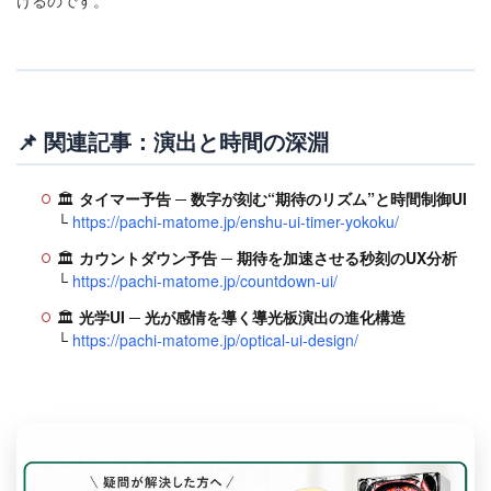
けるのです。
📌 関連記事：演出と時間の深淵
🏛️
タイマー予告 ─ 数字が刻む“期待のリズム”と時間制御UI
└
https://pachi-matome.jp/enshu-ui-timer-yokoku/
🏛️
カウントダウン予告 ─ 期待を加速させる秒刻のUX分析
└
https://pachi-matome.jp/countdown-ui/
🏛️
光学UI ─ 光が感情を導く導光板演出の進化構造
└
https://pachi-matome.jp/optical-ui-design/