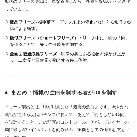
現代のフリーズ演出は、単なる停止から「多層的なUX」へと進化
しています。
液晶フリーズ×役物落下
：デジタル上の停止と物理的な動作の対
比による衝撃。
疑似フリーズ（ショートフリーズ）
：リーチ中に一瞬の「間」
を作ることで、発展の分岐を強調する。
全画面透過液晶フリーズ
：映像の奥にある役物が浮かび上が
り、二次元と三次元が融合する停止体験。
4. まとめ：情報の空白を制する者がUXを制す
フリーズ演出とは、UIが用意した
「最高の余白」
です。賑やかな
演出が溢れる現代パチンコにおいて、あえて「何もしない時間」
を設計すること。この静寂のコントロールこそが、プレイヤーの
脳に最も深いインパクトを刻み込み、実機としての価値を決定づ