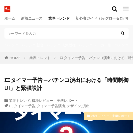
ホーム
新着ニュース
業界トレンド
初心者ガイド（by グロー＆ロバス
パチンコ
パチンコ 新台
パチンコ 人気機種
パチンコ メーカー別
パチンコ 
HOME
業界トレンド
🎞️ タイマー予告 ─ パチンコ演出における「
🎞️ タイマー予告 ─ パチンコ演出における「時間制御
UI」と緊張設計
業界トレンド
,
機種レビュー・実機レポート
UI
,
タイマー予告
,
タイマー予告演出
,
デザイン
,
演出
機種レビュー・実機レポート