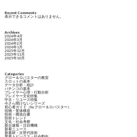
Recent Comments
表示できるコメントはありません。
Archives
2026年4月
2026年3月
2026年2月
2026年1月
2025年12月
2025年11月
2025年10月
Categories
グロー＆ロバスターの教室
スロットの基本
データ分析・統計
パチンコの基本
プレイヤー心理・行動分析
プレイヤー文化特集
中古・リユース特集
今さら聞けないシリーズ
初心者ガイド（by グロー＆ロバスター）
役物・筐体構造
技術・構造白書
技術トレンド
文化・社会考察
新台速報・注目機種
新着ニュース
新素材・次世代技術
業界トピックス・社会動向