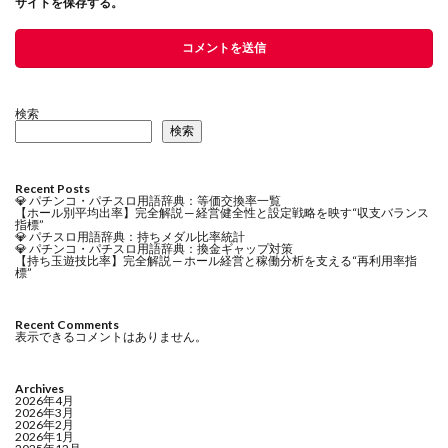
サイトを保存する。
検索
検索
Recent Posts
💎 パチンコ・パチスロ用語辞典：等価交換率一覧
【ホール別平均出率】完全解説 ─ 経営健全性と設定戦略を映す“収支バランス
指標”
💎 パチスロ用語辞典：持ちメダル比率統計
💎 パチンコ・パチスロ用語辞典：換金ギャップ対策
【持ち玉遊技比率】完全解説 ─ ホール経営と稼働分析を支える“再利用率指
標”
Recent Comments
表示できるコメントはありません。
Archives
2026年4月
2026年3月
2026年2月
2026年1月