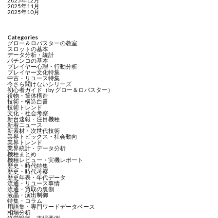
2025年12月
2025年11月
2025年10月
Categories
グロー＆ロバスターの教室
スロットの基本
データ分析・統計
パチンコの基本
プレイヤー心理・行動分析
プレイヤー文化特集
中古・リユース特集
今さら聞けないシリーズ
初心者ガイド（by グロー＆ロバスター）
役物・筐体構造
技術・構造白書
技術トレンド
文化・社会考察
新台速報・注目機種
新着ニュース
新素材・次世代技術
業界トピックス・社会動向
業界トレンド
業界統計・データ分析
機種まとめ
機種レビュー・実機レポート
歴史・時代特集
歴史・時代考察
歴史年表・年代データ
流通・リユース事情
流通・買取の裏側
液晶・演出制御
特集・コラム
用語集・専門ワードデータベース
相場分析