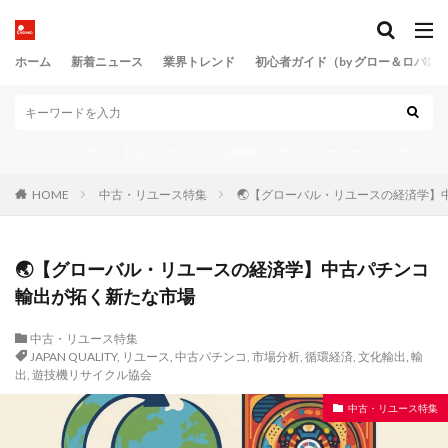
魔戒演出工学
黄金比
ホーム
新着ニュース
業界トレンド
初心者ガイド（by グロー＆ロバス
検索
パチンコ
パチンコ 新台
パチンコ 人気機種
パチンコ メーカー別
パチンコ 
HOME
中古・リユース特集
🌏【グローバル・リユースの経済学】
🌏【グローバル・リユースの経済学】中古パチンコ
輸出が拓く新たな市場
中古・リユース特集
JAPAN QUALITY
,
リユース
,
中古パチンコ
,
市場分析
,
循環経済
,
文化輸出
,
輸
出
,
遊技機リサイクル協会
中古・リユース特集