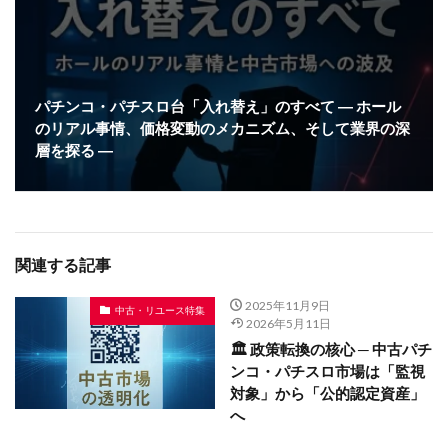
パチンコ・パチスロ台「入れ替え」のすべて ― ホール
のリアル事情、価格変動のメカニズム、そして業界の深
層を探る ―
関連する記事
2025年11月9日
中古・リユース特集
2026年5月11日
🏛️ 政策転換の核心 ─ 中古パチ
ンコ・パチスロ市場は「監視
対象」から「公的認定資産」
へ