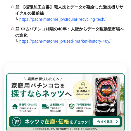
🏛
【循環加工白書】職人技とデータが融合した遊技機リサ
イクルの最前線
└
https://pachi-matome.jp/circular-recycling-tech/
🏛
中古パチンコ相場の40年：人脈からデータ駆動型市場へ
の進化
└
https://pachi-matome.jp/used-market-history-40y/