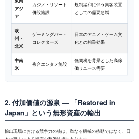
東南
カジノ・リゾート
規制緩和に伴う集客装置
アジ
併設施設
としての需要急増
ア
欧
ゲーミングバー・
日本のアニメ・ゲーム文
州・
コレクターズ
化との相乗効果
北米
中南
低関税を背景とした高稼
複合エンタメ施設
米
働リユース需要
2. 付加価値の源泉 ― 「Restored in
Japan」という無形資産の輸出
輸出現場における競争力の核は、単なる機械の移動ではなく、日
本の職人による精密な整備技術にあります。