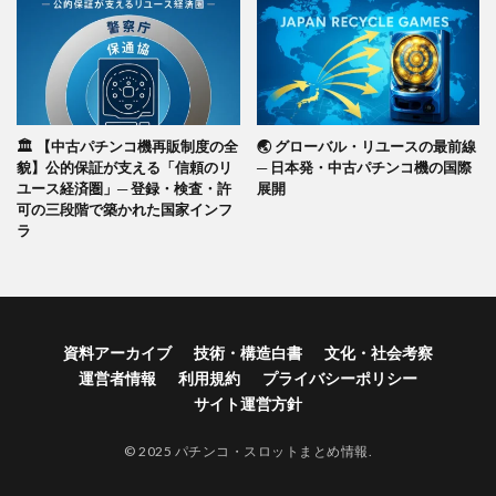
🏛️ 【中古パチンコ機再販制度の全
🌏 グローバル・リユースの最前線
貌】公的保証が支える「信頼のリ
─ 日本発・中古パチンコ機の国際
ユース経済圏」─ 登録・検査・許
展開
可の三段階で築かれた国家インフ
ラ
資料アーカイブ
技術・構造白書
文化・社会考察
運営者情報
利用規約
プライバシーポリシー
サイト運営方針
© 2025 パチンコ・スロットまとめ情報.