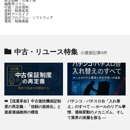
経営戦略・市場予測
編集部コラム
行政・法令資料
規制・制度改革
資料アーカイブ
遊技プログラム・ソフトウェア
電装・制御基板
中古・リユース特集
の最新記事8件
👑【流通革命】中古遊技機保証制
パチンコ・パチスロ台「入れ替
度の再定義：「信頼の規格化」と
え」のすべて ― ホールのリアル事
資産価値維持の構造
情、価格変動のメカニズム、そし
て業界の深層を探る ―