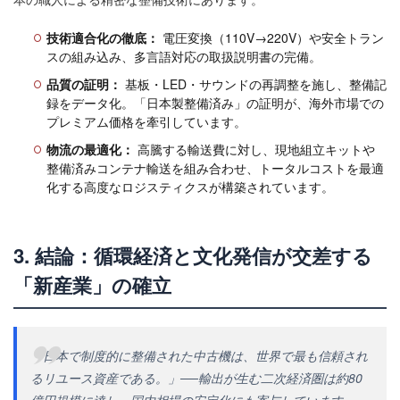
技術適合化の徹底：
電圧変換（110V→220V）や安全トラン
スの組み込み、多言語対応の取扱説明書の完備。
品質の証明：
基板・LED・サウンドの再調整を施し、整備記
録をデータ化。「日本製整備済み」の証明が、海外市場での
プレミアム価格を牽引しています。
物流の最適化：
高騰する輸送費に対し、現地組立キットや
整備済みコンテナ輸送を組み合わせ、トータルコストを最適
化する高度なロジスティクスが構築されています。
3. 結論：循環経済と文化発信が交差する
「新産業」の確立
「日本で制度的に整備された中古機は、世界で最も信頼され
るリユース資産である。」──輸出が生む二次経済圏は約80